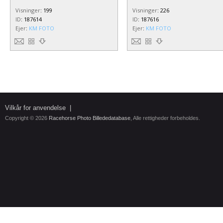
Visninger
:
199
Visninger
:
226
ID
:
187614
ID
:
187616
Ejer
:
KM FOTO
Ejer
:
KM FOTO
Vilkår for anvendelse
|
Copyright © 2026
Racehorse Photo Billededatabase
, Alle rettigheder forbeholdes.