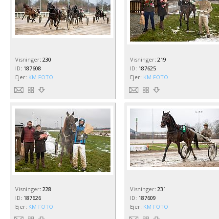
Visninger
:
230
Visninger
:
219
ID
:
187608
ID
:
187625
Ejer
:
KM FOTO
Ejer
:
KM FOTO
Visninger
:
228
Visninger
:
231
ID
:
187626
ID
:
187609
Ejer
:
KM FOTO
Ejer
:
KM FOTO