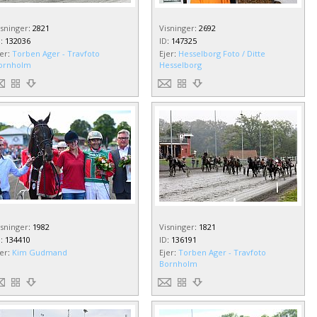
isninger
:
2821
Visninger
:
2692
D
:
132036
ID
:
147325
jer
:
Torben Ager - Travfoto
Ejer
:
Hesselborg Foto / Ditte
ornholm
Hesselborg
isninger
:
1982
Visninger
:
1821
D
:
134410
ID
:
136191
jer
:
Kim Gudmand
Ejer
:
Torben Ager - Travfoto
Bornholm