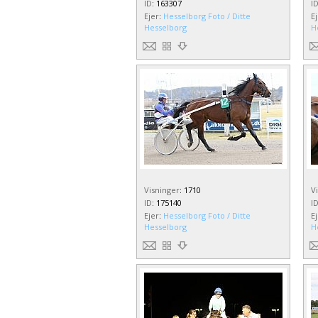
ID
:
163307
I
Ejer
:
Hesselborg Foto / Ditte
E
Hesselborg
H
Visninger
:
1710
V
ID
:
175140
I
Ejer
:
Hesselborg Foto / Ditte
E
Hesselborg
H