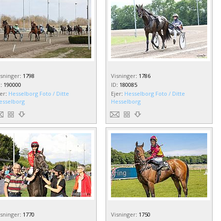
isninger
:
1798
Visninger
:
1786
D
:
190000
ID
:
180085
jer
:
Hesselborg Foto / Ditte
Ejer
:
Hesselborg Foto / Ditte
esselborg
Hesselborg
isninger
:
1770
Visninger
:
1750