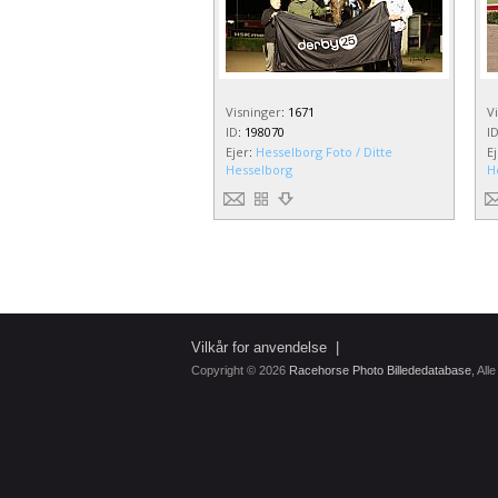
Visninger
:
1671
V
ID
:
198070
I
Ejer
:
Hesselborg Foto / Ditte
E
Hesselborg
H
Vilkår for anvendelse
|
Copyright © 2026
Racehorse Photo Billededatabase
, All