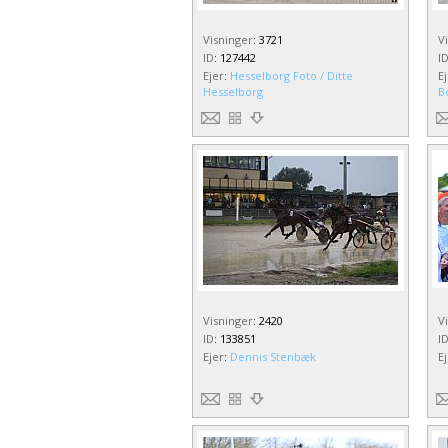
Visninger
:
3721
V
ID
:
127442
I
Ejer
:
Hesselborg Foto / Ditte
E
Hesselborg
B
Visninger
:
2420
V
ID
:
133851
I
Ejer
:
Dennis Stenbæk
E