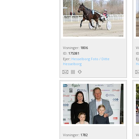
Visninger
:
1806
V
ID
:
175381
I
Ejer
:
Hesselborg Foto / Ditte
E
Hesselborg
H
Visninger
:
1782
V