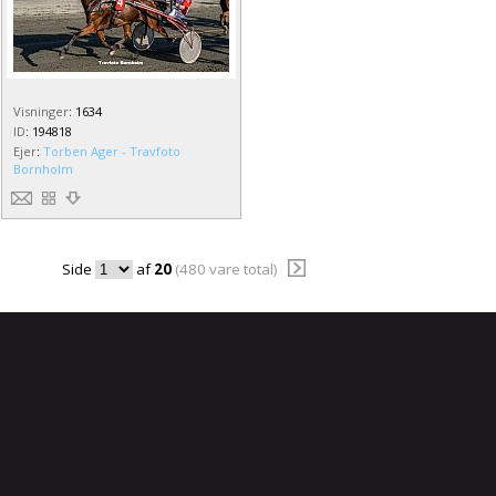
Visninger
:
1634
ID
:
194818
Ejer
:
Torben Ager - Travfoto
Bornholm
Side
af
20
(480 vare total)