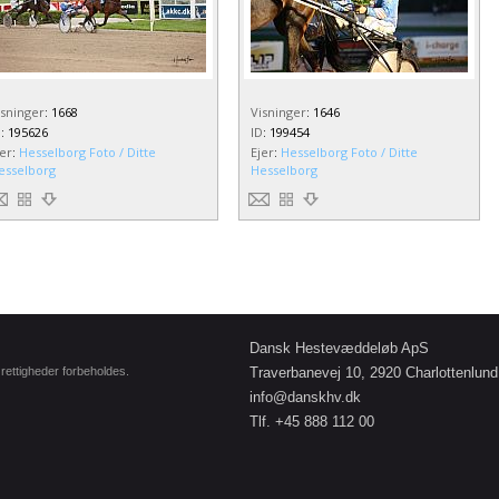
isninger
:
1668
Visninger
:
1646
D
:
195626
ID
:
199454
jer
:
Hesselborg Foto / Ditte
Ejer
:
Hesselborg Foto / Ditte
esselborg
Hesselborg
Dansk Hestevæddeløb ApS
e rettigheder forbeholdes.
Traverbanevej 10, 2920 Charlottenlund
info@danskhv.dk
Tlf. +45 888 112 00