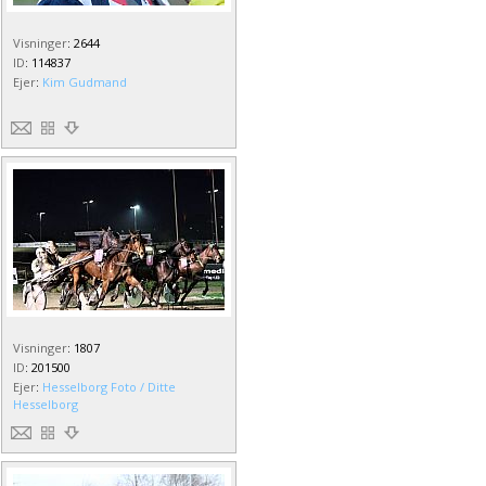
Visninger
:
2644
ID
:
114837
Ejer
:
Kim Gudmand
Visninger
:
1807
ID
:
201500
Ejer
:
Hesselborg Foto / Ditte
Hesselborg