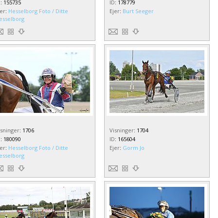
D
:
155735
ID
:
178779
jer
:
Hesselborg Foto / Ditte
Ejer
:
Burt Seeger
esselborg
isninger
:
1706
Visninger
:
1704
D
:
180090
ID
:
165604
jer
:
Hesselborg Foto / Ditte
Ejer
:
Gorm Jo
esselborg