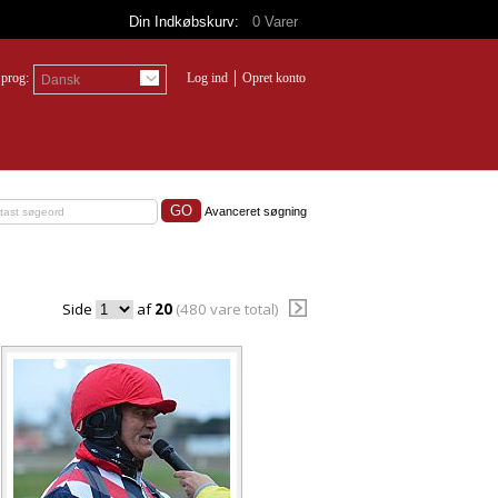
Din Indkøbskurv:
0
Varer
prog:
Log ind
Opret konto
Dansk
Avanceret søgning
Side
af
20
(480 vare total)