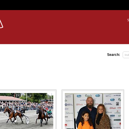
S
Search: