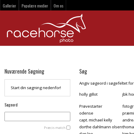
Gallerier
Populære medier
Om os
Nuværende Søgning
Søg
Angiv søgeord i søgefeltet for 
Start din søgning nedenfor!
holly gillot
jbk ho
Søgeord
Prøvestarter
fotogr
odense
præmi
capt. michael kelly
andre
dorthe dahlmann olsen
thoma
Præcis match
dan lee
kim h