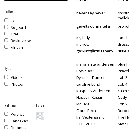
Felter
never say never
christ
mølle
ID
gevelts donna tella
broho
Søgeord
Titel
my lady
lone b
Beskrivelse
mariett
dress
Filnavn
gørklintgårds fanero
rikke 
maria anita andersen
blue h
Type
Prøveløb 1
Prøve
Videos
Dynamic Dancer
Løb 2
Photos
caroline Lund
Løb 4
Kasper K Andersen
catch 
Hussein Kassir
Cody
Moliere
Løb 9
Retning
Farve
Claus Bech
Burbe
Portræt
kaj Vestergaard
The F
Landskab
31/5-2017
Mats 
Firkantet