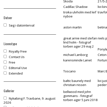
Skoda
21/5-
Cadillac Shadow
livi ki
troika ulvholm med leif
travf
nyboe
Datoer
Søg i datointerval
aston martin
betina
great arnie med stefan
niels 
lind holm - fotograf
Licenstype
torben ager 29 maj 2
Ponyl
Royalty Free
michael Lønborg
Ceton
Contact Us
karensminde Lønet
Fortu
Free
Editorial Use
Toscano
Marc 
Extended
baltic baunely med
livi j
christian nissen
peder
Gallerier
bellwood med john
gommans - fotograf
Nykøbing F. Travbane, 9. august
torben ager 5 juni 2018
2026