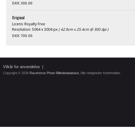
DKK 300.00
Original
Licens: Royalty Free
Resolution: 5064 x 3004 px
( 42.9cm x 25.4cm @ 300 dpi )
DKK 700.00
Vilkår for anvendelse
|
Copyright © 2026
Racehorse Photo Billededatabase
, Alle rettigheder forbeholdes.