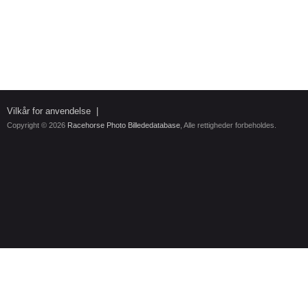
Vilkår for anvendelse
|
Copyright © 2026
Racehorse Photo Billededatabase
, Alle rettigheder forbeholdes.