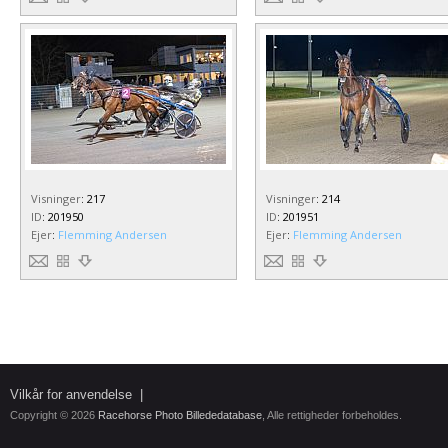
Visninger
:
217
Visninger
:
214
ID
:
201950
ID
:
201951
Ejer
:
Flemming Andersen
Ejer
:
Flemming Andersen
Vilkår for anvendelse
|
Copyright © 2026
Racehorse Photo Billededatabase
, Alle rettigheder forbeholdes.