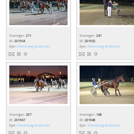
Visninger
:
211
Visninger
:
241
ID
:
201954
ID
:
201952
Ejer
:
Flemming Andersen
Ejer
:
Flemming Andersen
Visninger
:
207
Visninger
:
168
ID
:
201947
ID
:
201948
Ejer
:
Flemming Andersen
Ejer
:
Flemming Andersen