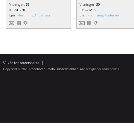
Visninger
:
33
Visninger
:
30
ID
:
241250
ID
:
241235
Ejer
:
Flemming Andersen
Ejer
:
Flemming Andersen
Vilkår for anvendelse
|
Copyright © 2026
Racehorse Photo Billededatabase
, Alle rettigheder forbeholdes.