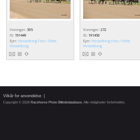
Visninger
:
305
Visninger
:
272
ID
:
191449
ID
:
191450
Ejer
:
Hesselborg Foto / Ditte
Ejer
:
Hesselborg Foto / Ditte
Hesselborg
Hesselborg
Vilkår for anvendelse
|
Copyright © 2026
Racehorse Photo Billededatabase
, Alle rettigheder forbeholdes.