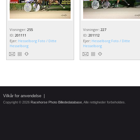
Visninger
:
255
Visninger
:
227
ID
:
201111
ID
:
201112
Ejer
:
Hesselborg Foto / Ditte
Ejer
:
Hesselborg Foto / Ditte
Hesselborg
Hesselborg
Vilkår for anvendelse
|
Copyright © 2026
Racehorse Photo Billededatabase
, Alle rettigheder forbeholdes.