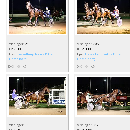
Visninger
:
210
Visninger
:
205
ID
:
201099
ID
:
201100
Ejer
:
Hesselborg Foto / Ditte
Ejer
:
Hesselborg Foto / Ditte
Hesselborg
Hesselborg
Visninger
:
199
Visninger
:
212