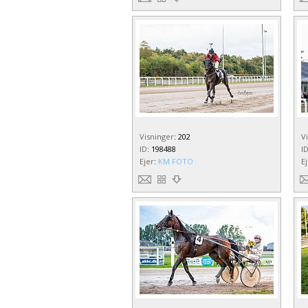
Visninger
:
202
V
ID
:
198488
I
Ejer
:
KM FOTO
E