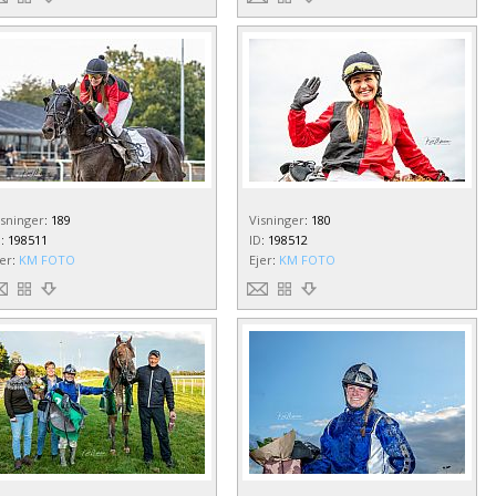
isninger
:
189
Visninger
:
180
D
:
198511
ID
:
198512
jer
:
KM FOTO
Ejer
:
KM FOTO