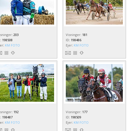
isninger
:
203
Visninger
:
181
D
:
198508
ID
:
198486
jer
:
KM FOTO
Ejer
:
KM FOTO
isninger
:
192
Visninger
:
177
D
:
198487
ID
:
198509
jer
:
KM FOTO
Ejer
:
KM FOTO