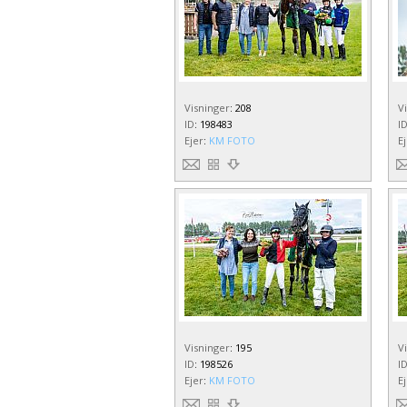
Visninger
:
208
V
ID
:
198483
I
Ejer
:
KM FOTO
E
Visninger
:
195
V
ID
:
198526
I
Ejer
:
KM FOTO
E