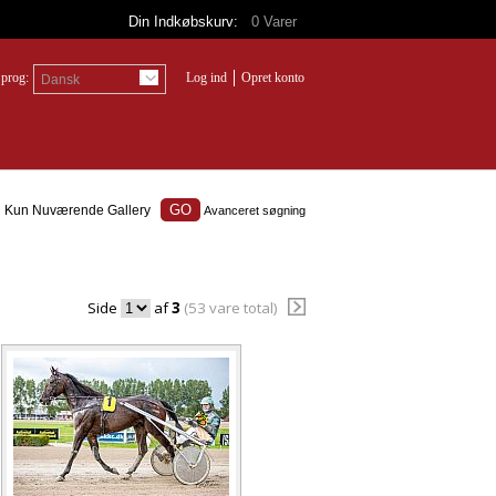
Din Indkøbskurv:
0
Varer
prog:
Log ind
Opret konto
Dansk
Kun Nuværende Gallery
Avanceret søgning
Side
af
3
(53 vare total)