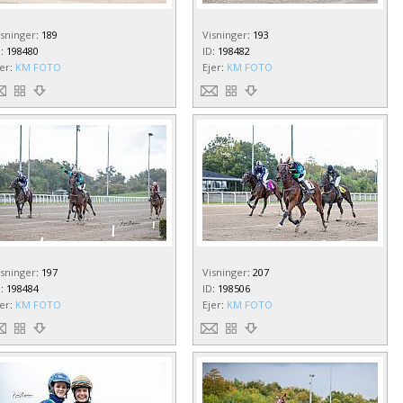
isninger
:
189
Visninger
:
193
D
:
198480
ID
:
198482
jer
:
KM FOTO
Ejer
:
KM FOTO
isninger
:
197
Visninger
:
207
D
:
198484
ID
:
198506
jer
:
KM FOTO
Ejer
:
KM FOTO