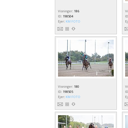
Visninger
:
186
V
ID
:
198504
I
Ejer
:
KM FOTO
E
Visninger
:
180
V
ID
:
198505
I
Ejer
:
KM FOTO
E