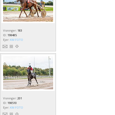
Visninger
:
183
ID
:
198485
Ejer
:
KM FOTO
Visninger
:
201
ID
:
198510
Ejer
:
KM FOTO