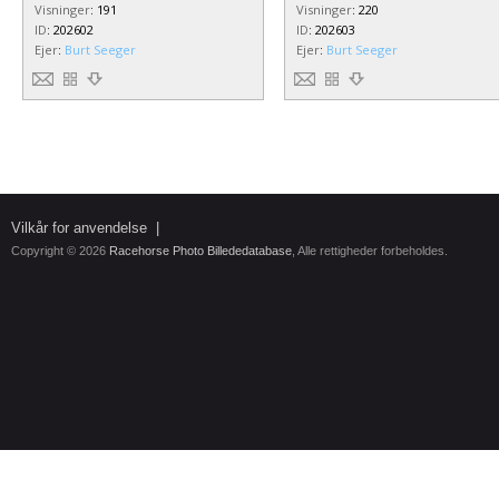
Visninger
:
191
Visninger
:
220
ID
:
202602
ID
:
202603
Ejer
:
Burt Seeger
Ejer
:
Burt Seeger
Vilkår for anvendelse
|
Copyright © 2026
Racehorse Photo Billededatabase
, Alle rettigheder forbeholdes.