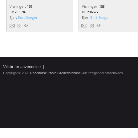
Visninger
:
159
Visninger
:
158
ID
:
206596
ID
:
206577
Ejer
:
Burt Seeger
Ejer
:
Burt Seeger
Vilkår for anvendelse
|
Copyright © 2026
Racehorse Photo Billededatabase
, Alle rettigheder forbeholdes.