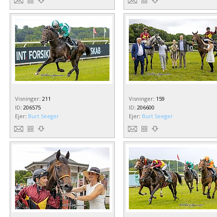
Visninger
:
211
Visninger
:
159
ID
:
206575
ID
:
206600
Ejer
:
Burt Seeger
Ejer
:
Burt Seeger