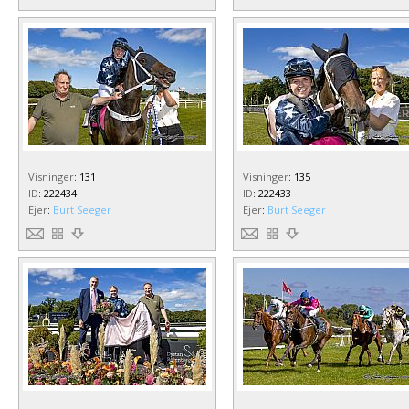
Visninger
:
131
Visninger
:
135
ID
:
222434
ID
:
222433
Ejer
:
Burt Seeger
Ejer
:
Burt Seeger