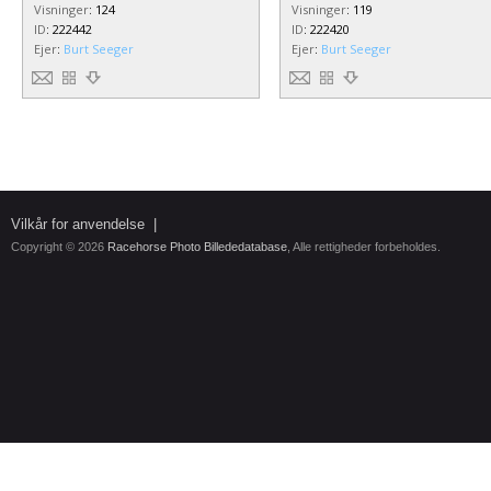
Visninger
:
124
Visninger
:
119
ID
:
222442
ID
:
222420
Ejer
:
Burt Seeger
Ejer
:
Burt Seeger
Vilkår for anvendelse
|
Copyright © 2026
Racehorse Photo Billededatabase
, Alle rettigheder forbeholdes.