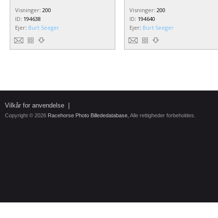
Visninger
:
200
Visninger
:
200
ID
:
194638
ID
:
194640
Ejer
:
Burt Seeger
Ejer
:
Burt Seeger
Vilkår for anvendelse
|
Copyright © 2026
Racehorse Photo Billededatabase
, Alle rettigheder forbeholdes.