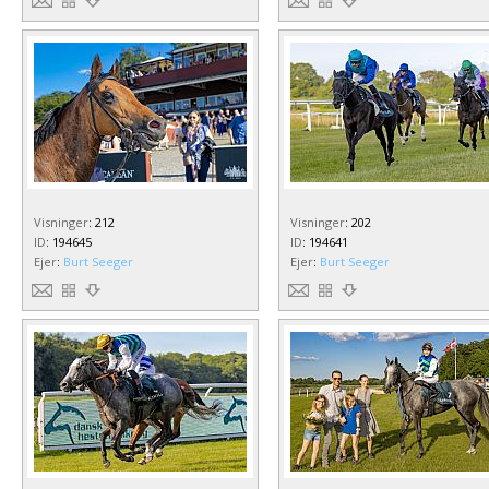
Visninger
:
212
Visninger
:
202
ID
:
194645
ID
:
194641
Ejer
:
Burt Seeger
Ejer
:
Burt Seeger