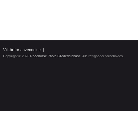
Vilkår for anvendelse
|
Copyright © 2026
Racehorse Photo Billededatabase
, Alle rettigheder forbeholdes.