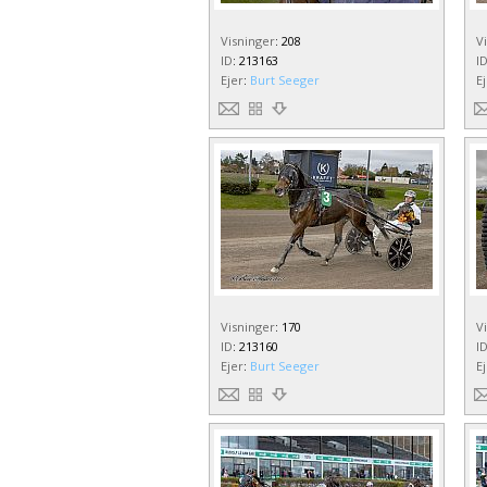
Visninger
:
208
V
ID
:
213163
I
Ejer
:
Burt Seeger
E
Visninger
:
170
V
ID
:
213160
I
Ejer
:
Burt Seeger
E