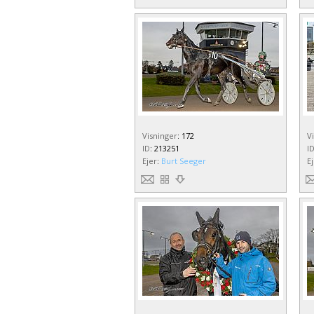
Visninger
:
172
V
ID
:
213251
I
Ejer
:
Burt Seeger
E