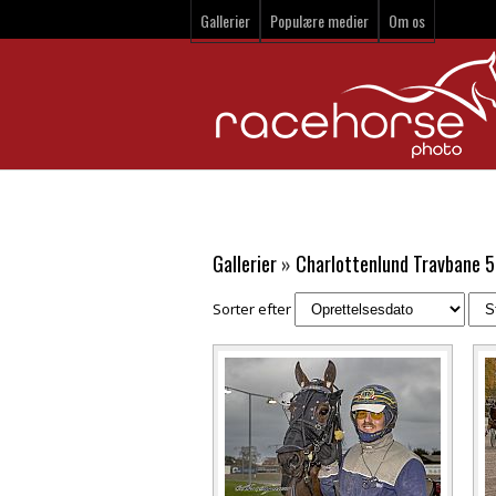
Gallerier
Populære medier
Om os
Gallerier
»
Charlottenlund Travbane 5
Sorter efter