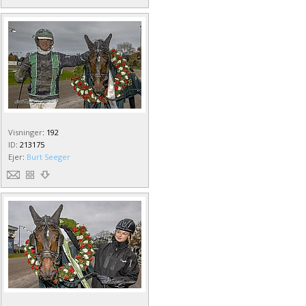
Visninger
:
192
ID
:
213175
Ejer
:
Burt Seeger