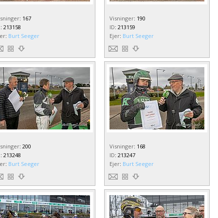
isninger
:
167
Visninger
:
190
D
:
213158
ID
:
213159
jer
:
Burt Seeger
Ejer
:
Burt Seeger
isninger
:
200
Visninger
:
168
D
:
213248
ID
:
213247
jer
:
Burt Seeger
Ejer
:
Burt Seeger