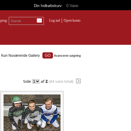
Din Indkøbskurv:
0
Varer
prog:
Log ind
Opret konto
Dansk
Kun Nuværende Gallery
Avanceret søgning
Side
af
2
(44 vare total)