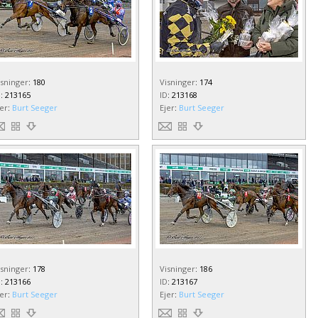
isninger
:
180
Visninger
:
174
D
:
213165
ID
:
213168
jer
:
Burt Seeger
Ejer
:
Burt Seeger
isninger
:
178
Visninger
:
186
D
:
213166
ID
:
213167
jer
:
Burt Seeger
Ejer
:
Burt Seeger