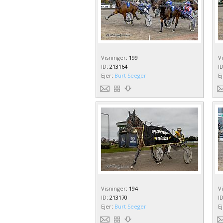
Visninger
:
199
V
ID
:
213164
I
Ejer
:
Burt Seeger
E
Visninger
:
194
V
ID
:
213170
I
Ejer
:
Burt Seeger
E