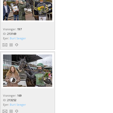
Visninger
:
197
ID
:
213169
Ejer
:
Burt Seeger
Visninger
:
169
ID
:
213252
Ejer
:
Burt Seeger