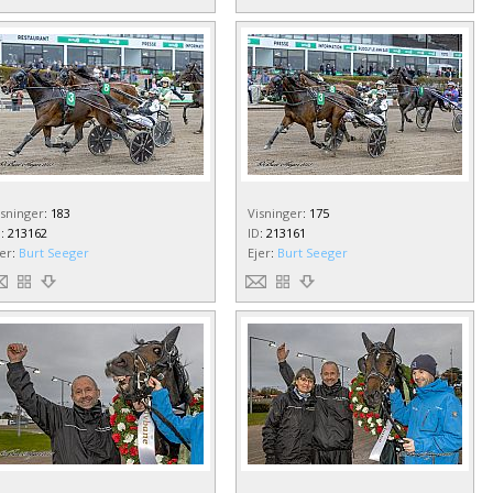
isninger
:
183
Visninger
:
175
D
:
213162
ID
:
213161
jer
:
Burt Seeger
Ejer
:
Burt Seeger