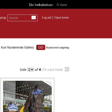
Din Indkøbskurv:
0
Varer
prog:
Log ind
Opret konto
Dansk
Kun Nuværende Gallery
Avanceret søgning
Side
af
4
(76 vare total)