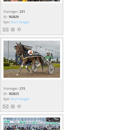
Visninger
:
231
ID
:
182829
Ejer
:
Burt Seeger
Visninger
:
215
ID
:
182825
Ejer
:
Burt Seeger