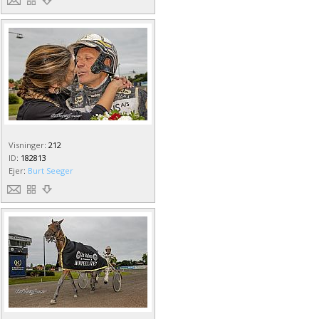
Visninger
:
212
ID
:
182813
Ejer
:
Burt Seeger