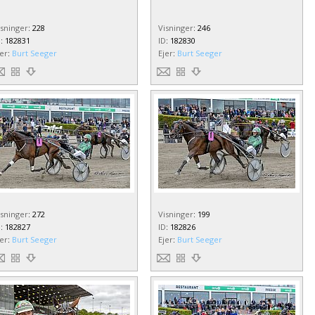
isninger
:
228
Visninger
:
246
D
:
182831
ID
:
182830
jer
:
Burt Seeger
Ejer
:
Burt Seeger
isninger
:
272
Visninger
:
199
D
:
182827
ID
:
182826
jer
:
Burt Seeger
Ejer
:
Burt Seeger