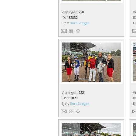
Visninger
:
220
V
ID
:
182832
I
Ejer
:
Burt Seeger
E
Visninger
:
222
V
ID
:
182828
I
Ejer
:
Burt Seeger
E