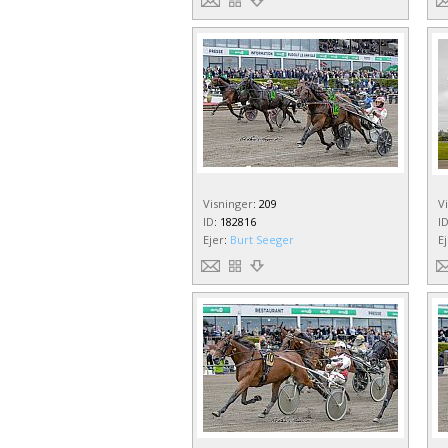
Visninger
:
209
V
ID
:
182816
I
Ejer
:
Burt Seeger
E