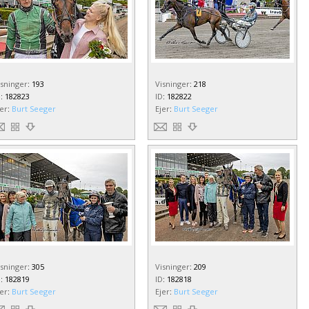
isninger
:
193
Visninger
:
218
D
:
182823
ID
:
182822
jer
:
Burt Seeger
Ejer
:
Burt Seeger
isninger
:
305
Visninger
:
209
D
:
182819
ID
:
182818
jer
:
Burt Seeger
Ejer
:
Burt Seeger