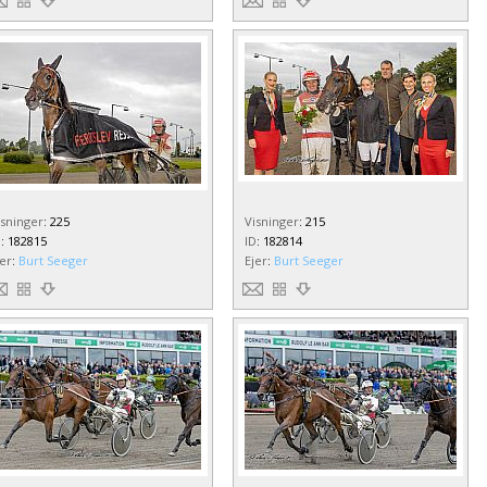
isninger
:
225
Visninger
:
215
D
:
182815
ID
:
182814
jer
:
Burt Seeger
Ejer
:
Burt Seeger