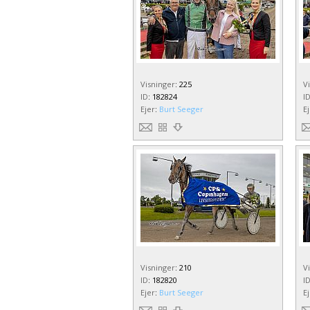
Visninger
:
225
V
ID
:
182824
I
Ejer
:
Burt Seeger
E
Visninger
:
210
V
ID
:
182820
I
Ejer
:
Burt Seeger
E