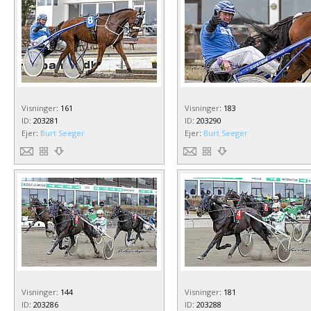
Visninger
:
161
Visninger
:
183
ID
:
203281
ID
:
203290
Ejer
:
Burt Seeger
Ejer
:
Burt Seeger
Visninger
:
144
Visninger
:
181
ID
:
203286
ID
:
203288