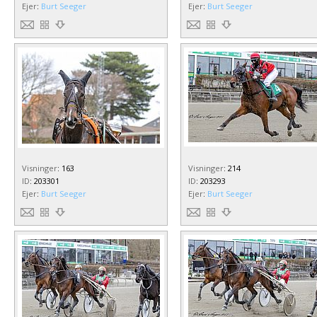
Ejer
:
Burt Seeger
Ejer
:
Burt Seeger
Visninger
:
163
Visninger
:
214
ID
:
203301
ID
:
203293
Ejer
:
Burt Seeger
Ejer
:
Burt Seeger