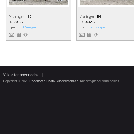
Visninger
:
190
Visninger
:
199
ID
:
203296
ID
:
203297
Ejer
:
Burt Seeger
Ejer
:
Burt Seeger
Vilkår for anvendelse
|
Copyright © 2026
Racehorse Photo Billededatabase
, Alle rettigheder forbeholdes.