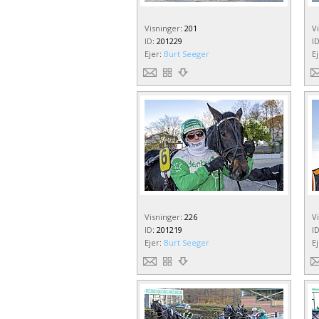
Visninger
:
201
V
ID
:
201229
I
Ejer
:
Burt Seeger
E
Visninger
:
226
V
ID
:
201219
I
Ejer
:
Burt Seeger
E