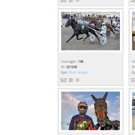
Visninger
:
168
V
ID
:
201208
I
Ejer
:
Burt Seeger
E