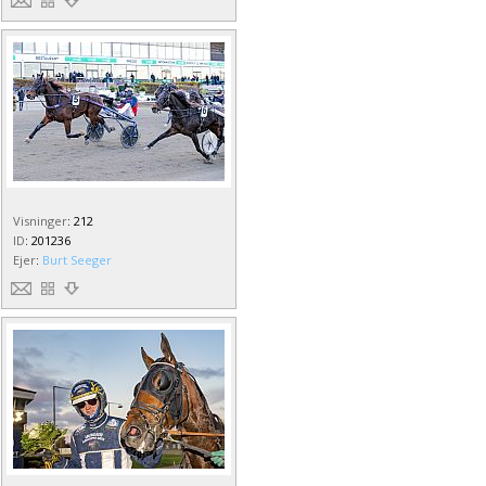
Visninger
:
212
ID
:
201236
Ejer
:
Burt Seeger