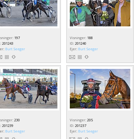
isninger
:
197
Visninger
:
188
D
:
201243
ID
:
201240
jer
:
Burt Seeger
Ejer
:
Burt Seeger
isninger
:
230
Visninger
:
205
D
:
201239
ID
:
201237
jer
:
Burt Seeger
Ejer
:
Burt Seeger