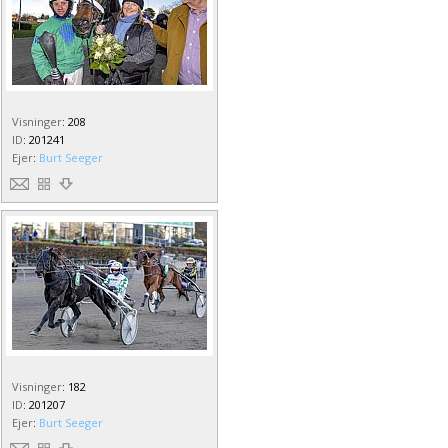
Visninger
:
208
ID
:
201241
Ejer
:
Burt Seeger
Visninger
:
182
ID
:
201207
Ejer
:
Burt Seeger