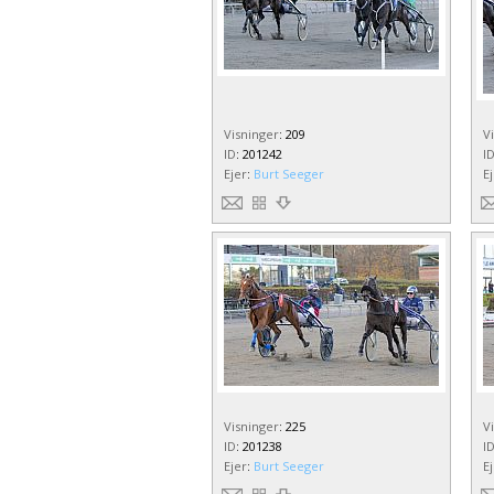
Visninger
:
209
V
ID
:
201242
I
Ejer
:
Burt Seeger
E
Visninger
:
225
V
ID
:
201238
I
Ejer
:
Burt Seeger
E