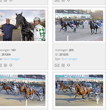
isninger
:
161
Visninger
:
205
D
:
201206
ID
:
201235
jer
:
Burt Seeger
Ejer
:
Burt Seeger