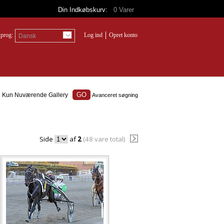
Din Indkøbskurv:
0
Varer
prog:
Log ind
Opret konto
Dansk
Kun Nuværende Gallery
Avanceret søgning
Side
af
2
(48 vare total)