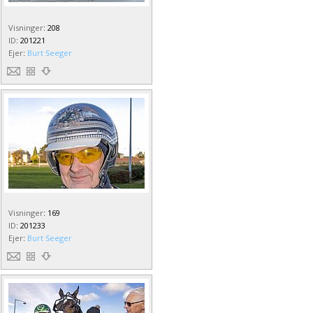
Visninger
:
208
ID
:
201221
Ejer
:
Burt Seeger
Visninger
:
169
ID
:
201233
Ejer
:
Burt Seeger