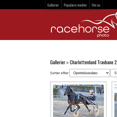
Gallerier
Populære medier
Om os
Gallerier
»
Charlottenlund Travbane 2
Sorter efter