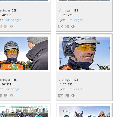
isninger
:
258
Visninger
:
198
D
:
201230
ID
:
201220
jer
:
Burt Seeger
Ejer
:
Burt Seeger
isninger
:
168
Visninger
:
178
D
:
201231
ID
:
201232
jer
:
Burt Seeger
Ejer
:
Burt Seeger