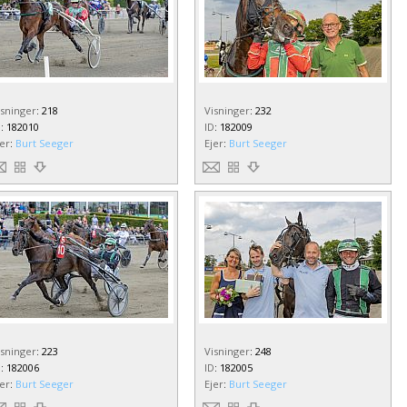
isninger
:
218
Visninger
:
232
D
:
182010
ID
:
182009
jer
:
Burt Seeger
Ejer
:
Burt Seeger
isninger
:
223
Visninger
:
248
D
:
182006
ID
:
182005
jer
:
Burt Seeger
Ejer
:
Burt Seeger