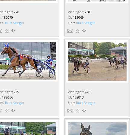
isninger
:
220
Visninger
:
230
D
:
182070
ID
:
182069
jer
:
Burt Seeger
Ejer
:
Burt Seeger
isninger
:
219
Visninger
:
246
D
:
182066
ID
:
182013
jer
:
Burt Seeger
Ejer
:
Burt Seeger