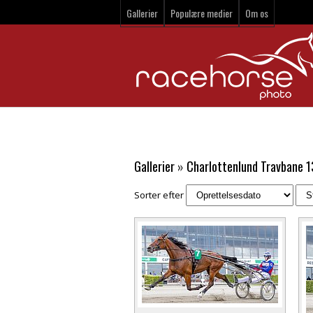
Gallerier
Populære medier
Om os
Gallerier
»
Charlottenlund Travbane 1
Sorter efter