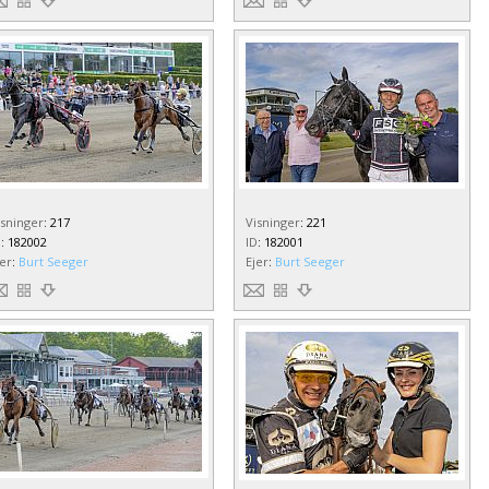
isninger
:
217
Visninger
:
221
D
:
182002
ID
:
182001
jer
:
Burt Seeger
Ejer
:
Burt Seeger