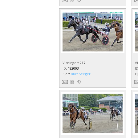
Visninger
:
217
V
ID
:
182003
I
Ejer
:
Burt Seeger
E