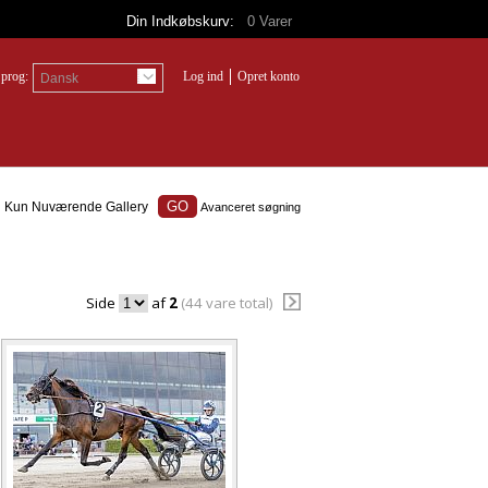
Din Indkøbskurv:
0
Varer
prog:
Log ind
Opret konto
Dansk
Kun Nuværende Gallery
Avanceret søgning
Side
af
2
(44 vare total)