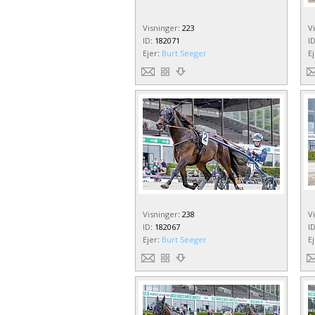
Visninger
:
223
V
ID
:
182071
I
Ejer
:
Burt Seeger
E
Visninger
:
238
V
ID
:
182067
I
Ejer
:
Burt Seeger
E