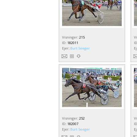
Visninger
:
215
V
ID
:
182011
I
Ejer
:
Burt Seeger
E
Visninger
:
252
V
ID
:
182007
I
Ejer
:
Burt Seeger
E