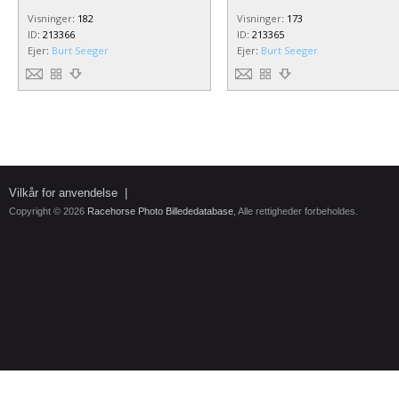
Visninger
:
182
Visninger
:
173
ID
:
213366
ID
:
213365
Ejer
:
Burt Seeger
Ejer
:
Burt Seeger
Vilkår for anvendelse
|
Copyright © 2026
Racehorse Photo Billededatabase
, Alle rettigheder forbeholdes.