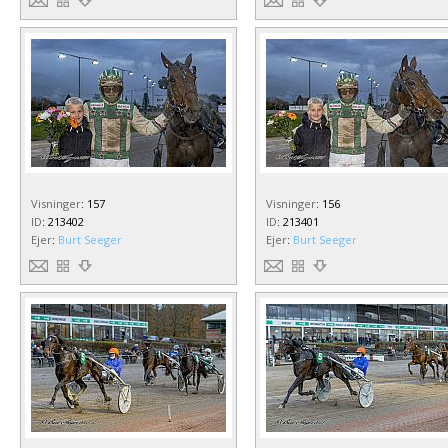
Visninger
:
157
Visninger
:
156
ID
:
213402
ID
:
213401
Ejer
:
Burt Seeger
Ejer
:
Burt Seeger