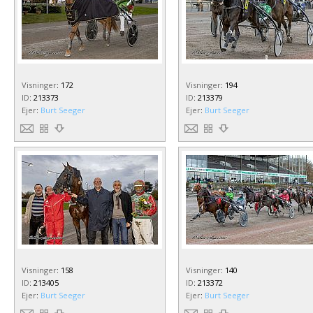
Visninger
:
172
Visninger
:
194
ID
:
213373
ID
:
213379
Ejer
:
Burt Seeger
Ejer
:
Burt Seeger
Visninger
:
158
Visninger
:
140
ID
:
213405
ID
:
213372
Ejer
:
Burt Seeger
Ejer
:
Burt Seeger