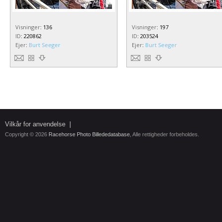
Visninger
:
136
Visninger
:
197
ID
:
220862
ID
:
203524
Ejer
:
Burt Seeger
Ejer
:
Burt Seeger
Vilkår for anvendelse
|
Copyright © 2026
Racehorse Photo Billededatabase
, Alle rettigheder forbeholdes.