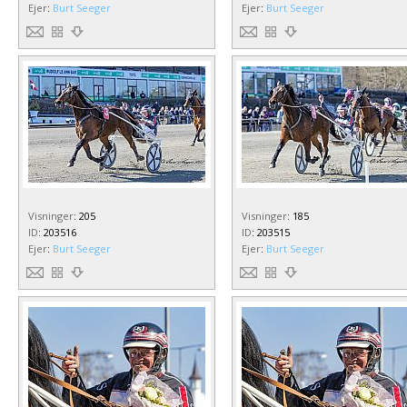
Ejer
:
Burt Seeger
Ejer
:
Burt Seeger
Visninger
:
205
Visninger
:
185
ID
:
203516
ID
:
203515
Ejer
:
Burt Seeger
Ejer
:
Burt Seeger