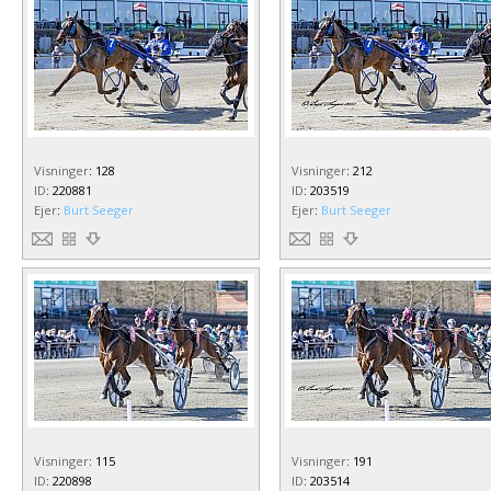
Visninger
:
128
Visninger
:
212
ID
:
220881
ID
:
203519
Ejer
:
Burt Seeger
Ejer
:
Burt Seeger
Visninger
:
115
Visninger
:
191
ID
:
220898
ID
:
203514