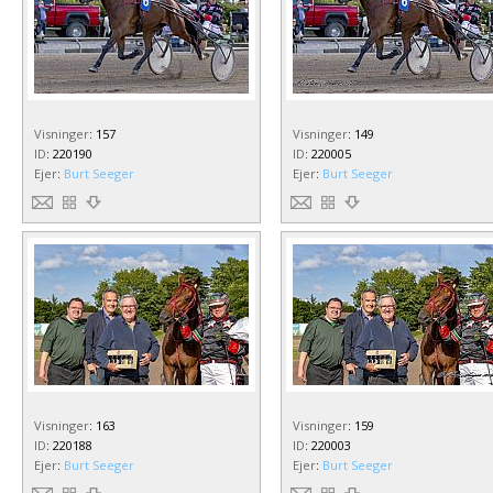
Visninger
:
157
Visninger
:
149
ID
:
220190
ID
:
220005
Ejer
:
Burt Seeger
Ejer
:
Burt Seeger
Visninger
:
163
Visninger
:
159
ID
:
220188
ID
:
220003
Ejer
:
Burt Seeger
Ejer
:
Burt Seeger