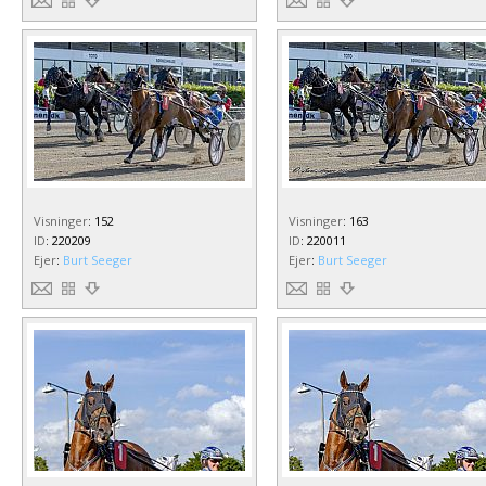
Visninger
:
152
Visninger
:
163
ID
:
220209
ID
:
220011
Ejer
:
Burt Seeger
Ejer
:
Burt Seeger