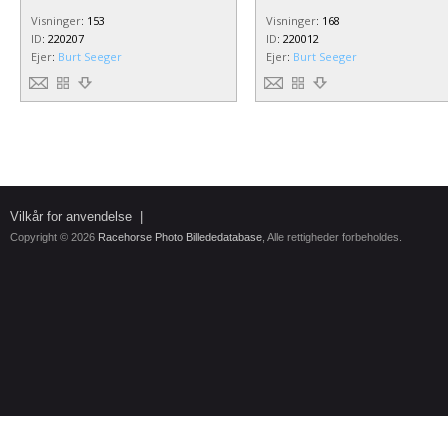
Visninger
:
153
Visninger
:
168
ID
:
220207
ID
:
220012
Ejer
:
Burt Seeger
Ejer
:
Burt Seeger
Vilkår for anvendelse
|
Copyright © 2026
Racehorse Photo Billededatabase
, Alle rettigheder forbeholdes.