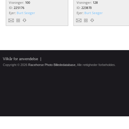
Visninger
:
100
Visninger
:
128
ID
:
225176
ID
:
223870
Ejer
:
Burt Seeger
Ejer
:
Burt Seeger
Vilkår for anvendelse
|
Copyright © 2026
Racehorse Photo Billededatabase
, Alle rettigheder forbeholdes.