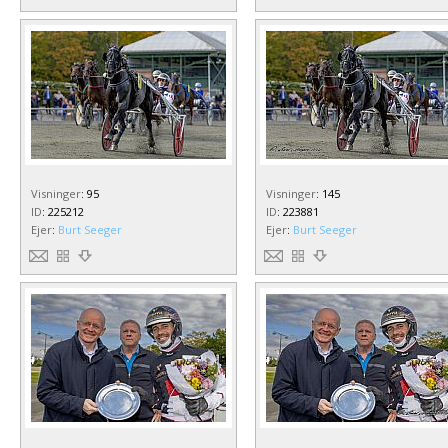
Visninger
:
95
Visninger
:
145
ID
:
225212
ID
:
223881
Ejer
:
Burt Seeger
Ejer
:
Burt Seeger