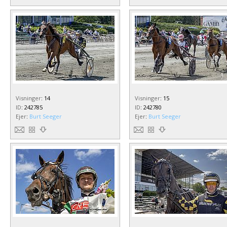
Visninger
:
14
Visninger
:
15
ID
:
242785
ID
:
242780
Ejer
:
Burt Seeger
Ejer
:
Burt Seeger