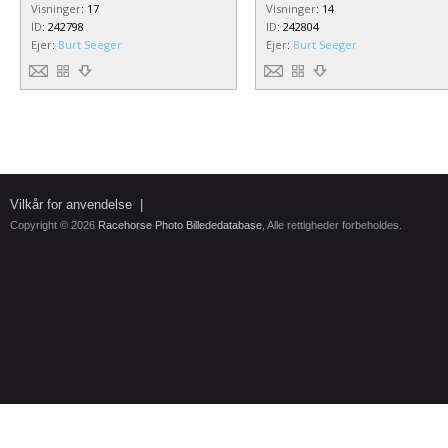
Visninger
:
17
Visninger
:
14
ID
:
242798
ID
:
242804
Ejer
:
Burt Seeger
Ejer
:
Burt Seeger
Vilkår for anvendelse
|
Copyright © 2026
Racehorse Photo Billededatabase
, Alle rettigheder forbeholdes.