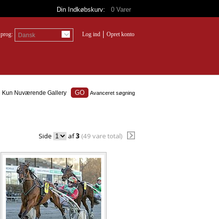
Din Indkøbskurv:
0
Varer
prog:
Log ind
Opret konto
Dansk
Kun Nuværende Gallery
Avanceret søgning
Side
af
3
(49 vare total)