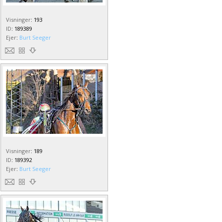
Visninger
:
193
ID
:
189389
Ejer
:
Burt Seeger
Visninger
:
189
ID
:
189392
Ejer
:
Burt Seeger