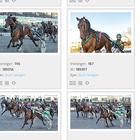
isninger
:
196
Visninger
:
187
D
:
189356
ID
:
189397
jer
:
Burt Seeger
Ejer
:
Burt Seeger