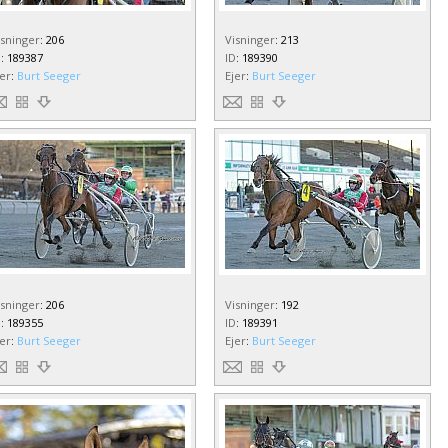
isninger
:
206
Visninger
:
213
D
:
189387
ID
:
189390
jer
:
Burt Seeger
Ejer
:
Burt Seeger
isninger
:
206
Visninger
:
192
D
:
189355
ID
:
189391
jer
:
Burt Seeger
Ejer
:
Burt Seeger