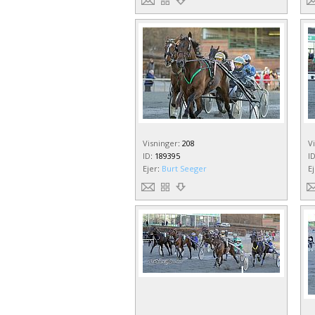
Visninger
:
208
V
ID
:
189395
I
Ejer
:
Burt Seeger
E