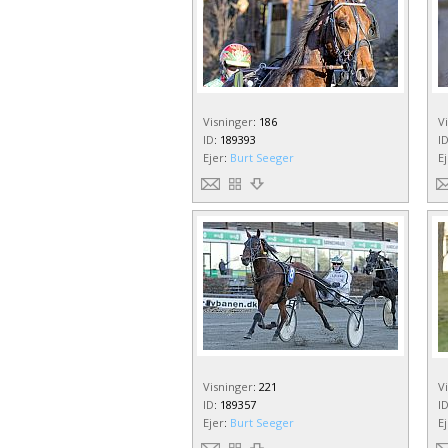
Visninger
:
186
V
ID
:
189393
I
Ejer
:
Burt Seeger
E
Visninger
:
221
V
ID
:
189357
I
Ejer
:
Burt Seeger
E