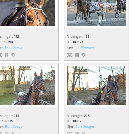
isninger
:
192
Visninger
:
198
D
:
189394
ID
:
189373
jer
:
Burt Seeger
Ejer
:
Burt Seeger
isninger
:
213
Visninger
:
225
D
:
189375
ID
:
189376
jer
:
Burt Seeger
Ejer
:
Burt Seeger