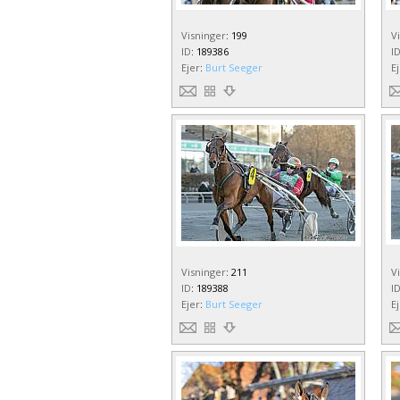
Visninger
:
199
V
ID
:
189386
I
Ejer
:
Burt Seeger
E
Visninger
:
211
V
ID
:
189388
I
Ejer
:
Burt Seeger
E