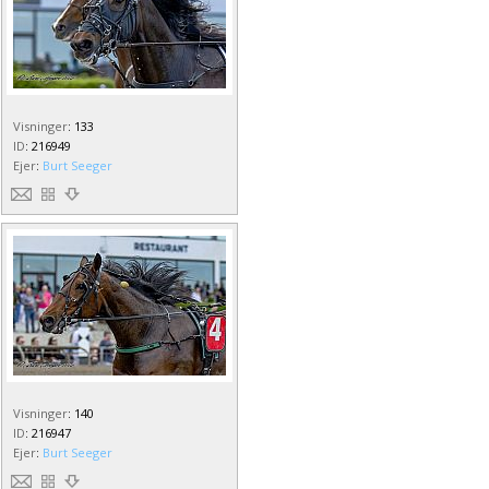
Visninger
:
133
ID
:
216949
Ejer
:
Burt Seeger
Visninger
:
140
ID
:
216947
Ejer
:
Burt Seeger