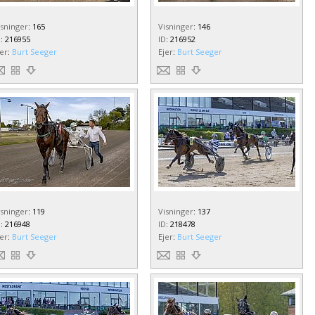
isninger
:
165
Visninger
:
146
D
:
216955
ID
:
216952
jer
:
Burt Seeger
Ejer
:
Burt Seeger
isninger
:
119
Visninger
:
137
D
:
216948
ID
:
218478
jer
:
Burt Seeger
Ejer
:
Burt Seeger