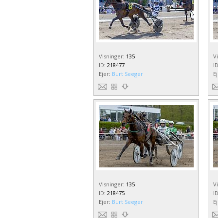
Visninger
:
135
V
ID
:
218477
I
Ejer
:
Burt Seeger
E
Visninger
:
135
V
ID
:
218475
I
Ejer
:
Burt Seeger
E