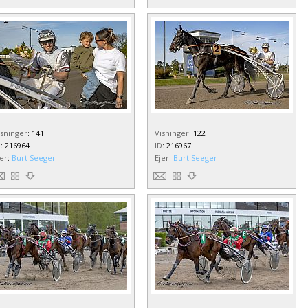
isninger
:
141
Visninger
:
122
D
:
216964
ID
:
216967
jer
:
Burt Seeger
Ejer
:
Burt Seeger