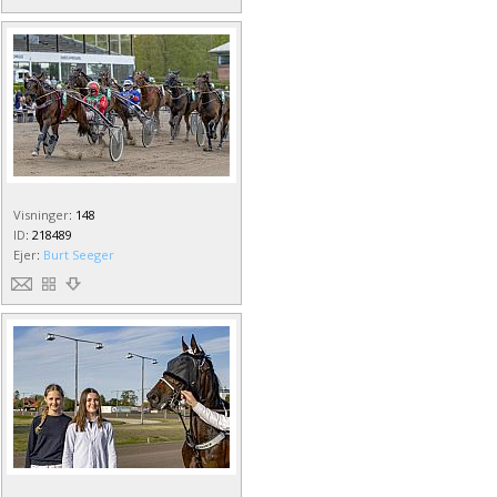
Visninger
:
148
ID
:
218489
Ejer
:
Burt Seeger