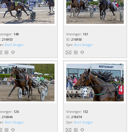
isninger
:
148
Visninger
:
161
D
:
216953
ID
:
216950
jer
:
Burt Seeger
Ejer
:
Burt Seeger
isninger
:
126
Visninger
:
132
D
:
216946
ID
:
218474
jer
:
Burt Seeger
Ejer
:
Burt Seeger