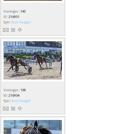
Visninger
:
143
ID
:
216951
Ejer
:
Burt Seeger
Visninger
:
138
ID
:
216954
Ejer
:
Burt Seeger