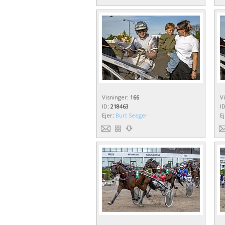
Visninger
:
166
V
ID
:
218463
I
Ejer
:
Burt Seeger
E