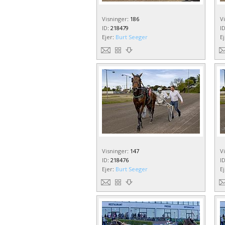
Visninger
:
186
V
ID
:
218479
I
Ejer
:
Burt Seeger
E
Visninger
:
147
V
ID
:
218476
I
Ejer
:
Burt Seeger
E