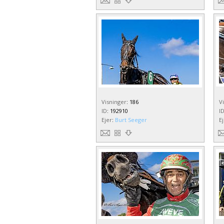
Visninger
:
186
V
ID
:
192910
I
Ejer
:
Burt Seeger
E