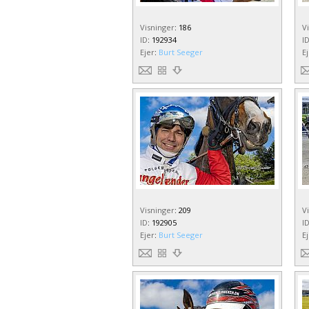
Visninger
:
186
V
ID
:
192934
I
Ejer
:
Burt Seeger
E
Visninger
:
209
V
ID
:
192905
I
Ejer
:
Burt Seeger
E