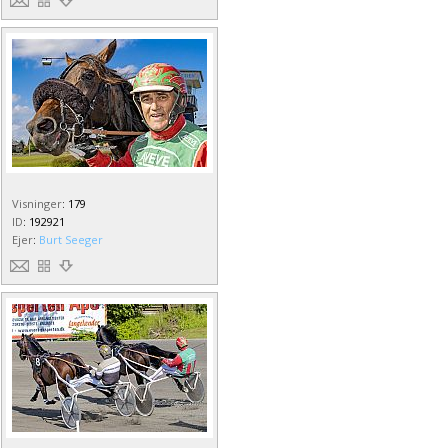
Visninger
:
179
ID
:
192921
Ejer
:
Burt Seeger