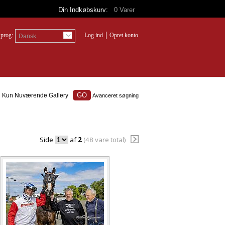
Din Indkøbskurv:
0
Varer
prog:
Log ind
Opret konto
Dansk
Kun Nuværende Gallery
Avanceret søgning
Side
af
2
(48 vare total)