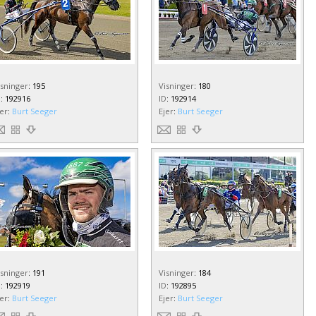
isninger
:
195
Visninger
:
180
D
:
192916
ID
:
192914
jer
:
Burt Seeger
Ejer
:
Burt Seeger
isninger
:
191
Visninger
:
184
D
:
192919
ID
:
192895
jer
:
Burt Seeger
Ejer
:
Burt Seeger