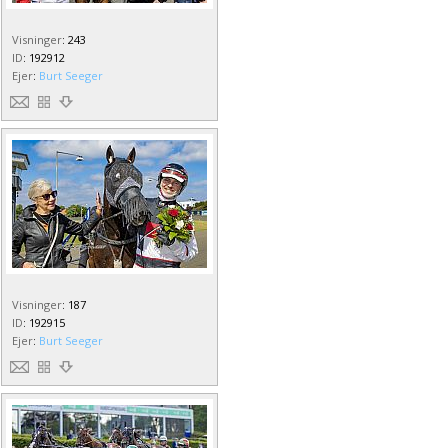
Visninger
:
243
ID
:
192912
Ejer
:
Burt Seeger
Visninger
:
187
ID
:
192915
Ejer
:
Burt Seeger