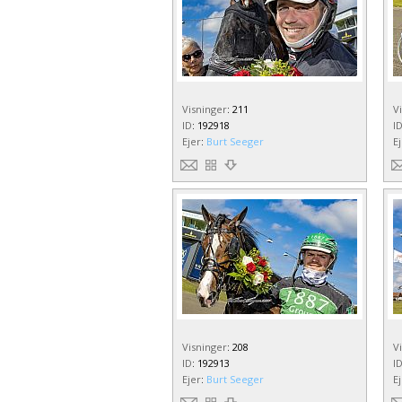
Visninger
:
211
V
ID
:
192918
I
Ejer
:
Burt Seeger
E
Visninger
:
208
V
ID
:
192913
I
Ejer
:
Burt Seeger
E