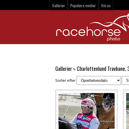
Gallerier
Populære medier
Om os
Gallerier
»
Charlottenlund Travbane, 3
Sorter efter