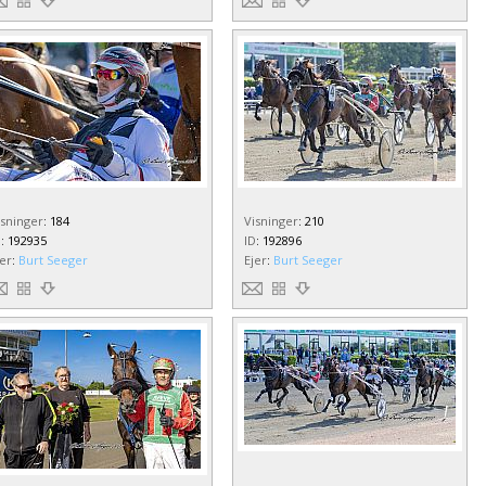
isninger
:
184
Visninger
:
210
D
:
192935
ID
:
192896
jer
:
Burt Seeger
Ejer
:
Burt Seeger