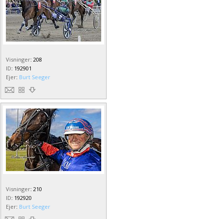
Visninger
:
208
ID
:
192901
Ejer
:
Burt Seeger
Visninger
:
210
ID
:
192920
Ejer
:
Burt Seeger