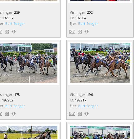
isninger
:
259
Visninger
:
202
D
:
192897
ID
:
192904
jer
:
Burt Seeger
Ejer
:
Burt Seeger
isninger
:
178
Visninger
:
196
D
:
192902
ID
:
192917
jer
:
Burt Seeger
Ejer
:
Burt Seeger