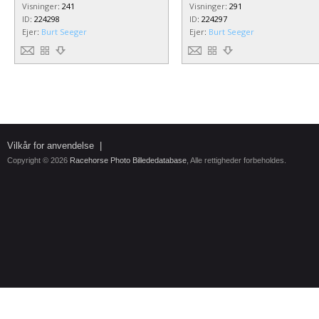
Visninger
:
241
Visninger
:
291
ID
:
224298
ID
:
224297
Ejer
:
Burt Seeger
Ejer
:
Burt Seeger
Vilkår for anvendelse
|
Copyright © 2026
Racehorse Photo Billededatabase
, Alle rettigheder forbeholdes.