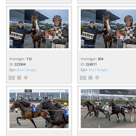
Visninger
:
112
Visninger
:
304
ID
:
225504
ID
:
224311
Ejer
:
Burt Seeger
Ejer
:
Burt Seeger