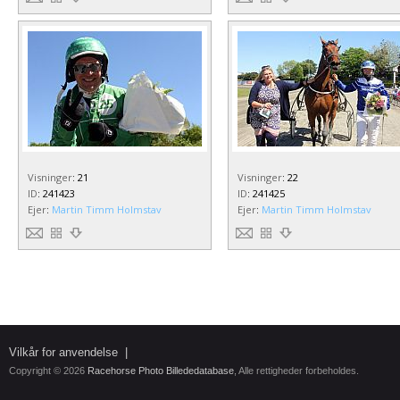
Visninger
:
21
Visninger
:
22
ID
:
241423
ID
:
241425
Ejer
:
Martin Timm Holmstav
Ejer
:
Martin Timm Holmstav
Vilkår for anvendelse
|
Copyright © 2026
Racehorse Photo Billededatabase
, Alle rettigheder forbeholdes.