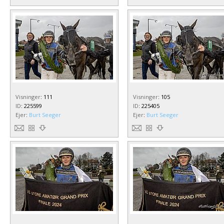
Visninger
:
111
Visninger
:
105
ID
:
225599
ID
:
225405
Ejer
:
Burt Seeger
Ejer
:
Burt Seeger