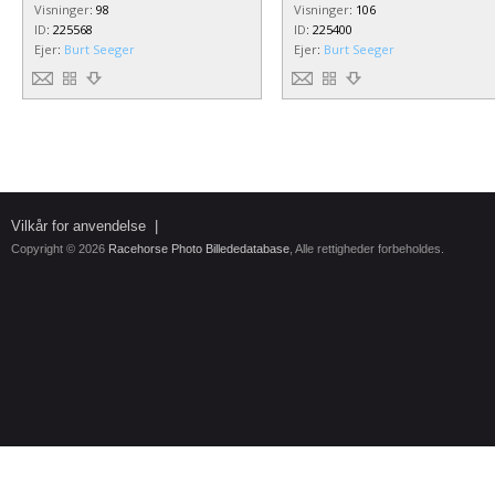
Visninger
:
98
Visninger
:
106
ID
:
225568
ID
:
225400
Ejer
:
Burt Seeger
Ejer
:
Burt Seeger
Vilkår for anvendelse
|
Copyright © 2026
Racehorse Photo Billededatabase
, Alle rettigheder forbeholdes.