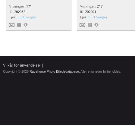
Visninger
:
171
Visninger
:
217
ID
:
202032
ID
:
202001
Ejer
:
Burt Seeger
Ejer
:
Burt Seeger
Vilkår for anvendelse
|
Copyright © 2026
Racehorse Photo Billededatabase
, Alle rettigheder forbeholdes.