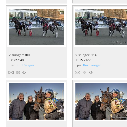
Visninger
:
100
Visninger
:
114
ID
:
227340
ID
:
227127
Ejer
:
Burt Seeger
Ejer
:
Burt Seeger