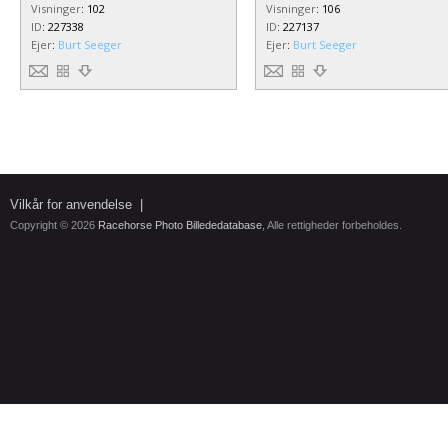
Visninger
:
102
Visninger
:
106
ID
:
227338
ID
:
227137
Ejer
:
Burt Seeger
Ejer
:
Burt Seeger
Vilkår for anvendelse
|
Copyright © 2026
Racehorse Photo Billededatabase
, Alle rettigheder forbeholdes.