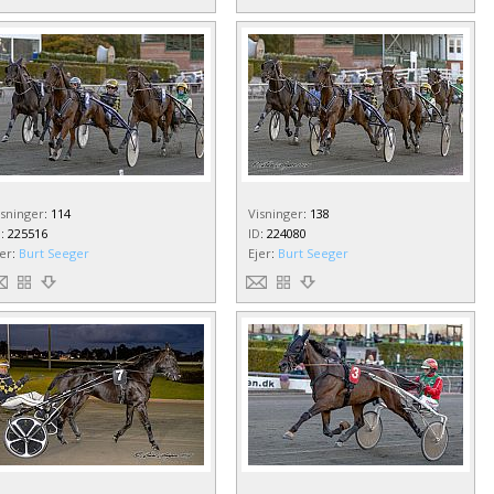
isninger
:
114
Visninger
:
138
D
:
225516
ID
:
224080
jer
:
Burt Seeger
Ejer
:
Burt Seeger