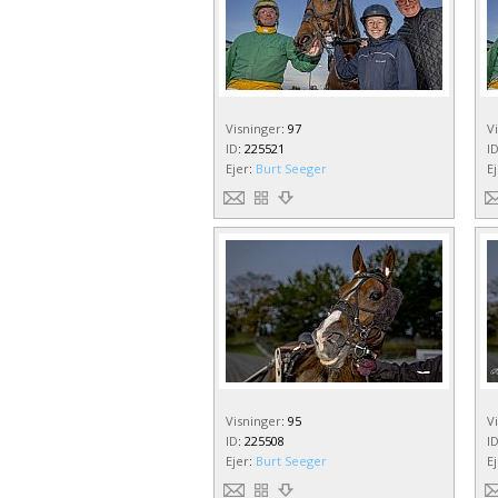
Visninger
:
97
V
ID
:
225521
I
Ejer
:
Burt Seeger
E
Visninger
:
95
V
ID
:
225508
I
Ejer
:
Burt Seeger
E