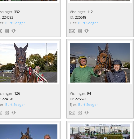
isninger
:
332
Visninger
:
112
D
:
224083
ID
:
225518
jer
:
Burt Seeger
Ejer
:
Burt Seeger
isninger
:
126
Visninger
:
94
D
:
224078
ID
:
225522
jer
:
Burt Seeger
Ejer
:
Burt Seeger