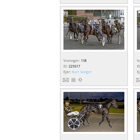
Visninger
:
118
V
ID
:
225517
I
Ejer
:
Burt Seeger
E