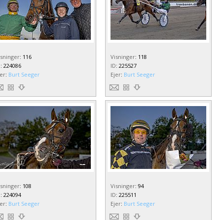
isninger
:
116
Visninger
:
118
D
:
224086
ID
:
225527
jer
:
Burt Seeger
Ejer
:
Burt Seeger
isninger
:
108
Visninger
:
94
D
:
224094
ID
:
225511
jer
:
Burt Seeger
Ejer
:
Burt Seeger