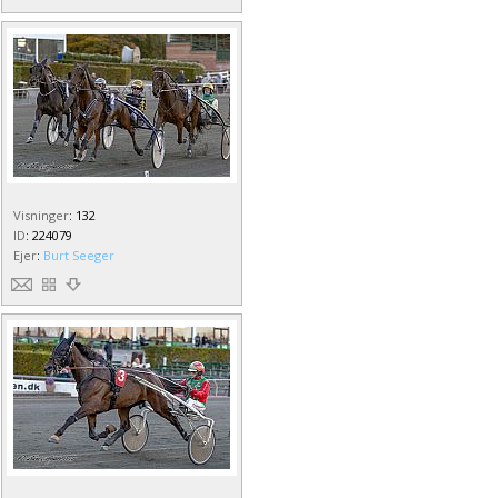
Visninger
:
132
ID
:
224079
Ejer
:
Burt Seeger