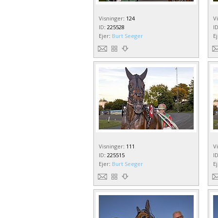
Visninger
:
124
V
ID
:
225528
I
Ejer
:
Burt Seeger
E
Visninger
:
111
V
ID
:
225515
I
Ejer
:
Burt Seeger
E