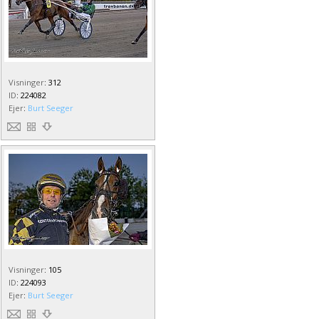
Visninger
:
312
ID
:
224082
Ejer
:
Burt Seeger
Visninger
:
105
ID
:
224093
Ejer
:
Burt Seeger