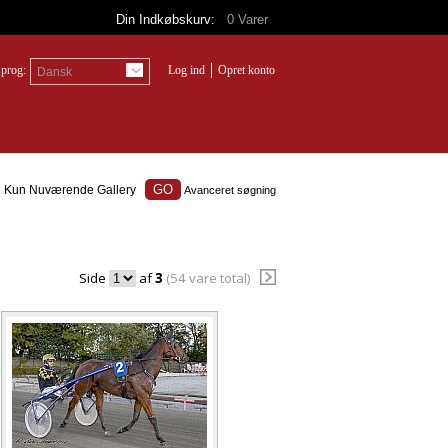
Din Indkøbskurv:
0
Varer
prog:
Log ind
Opret konto
Dansk
Kun Nuværende Gallery
Avanceret søgning
Side
af
3
(54 vare total)