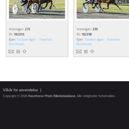
Visninger
:
272
Visninger
:
230
ID
:
182355
ID
:
182358
Ejer
:
Torben Ager - Travfoto
Ejer
:
Torben Ager - Travfoto
Bornholm
Bornholm
Vilkår for anvendelse
|
Copyright © 2026
Racehorse Photo Billededatabase
, Alle rettigheder forbeholdes.