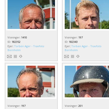
Visninger
:
1410
Visninger
:
197
ID
:
182352
ID
:
182343
Ejer
:
Torben Ager - Travfoto
Ejer
:
Torben Ager - Travfoto
Bornholm
Bornholm
Visninger
:
197
Visninger
:
201