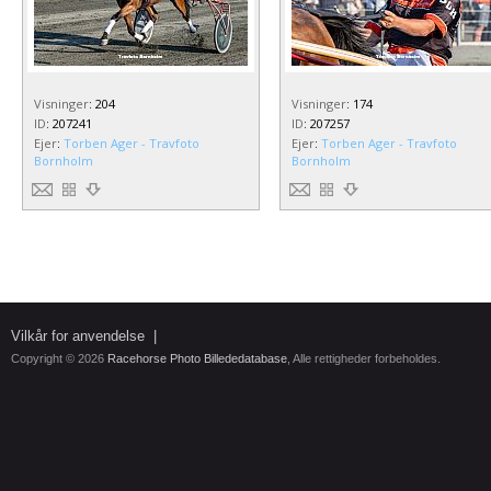
Visninger
:
204
Visninger
:
174
ID
:
207241
ID
:
207257
Ejer
:
Torben Ager - Travfoto
Ejer
:
Torben Ager - Travfoto
Bornholm
Bornholm
Vilkår for anvendelse
|
Copyright © 2026
Racehorse Photo Billededatabase
, Alle rettigheder forbeholdes.