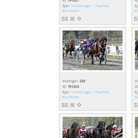
ID
:
191327
I
Ejer
:
Torben Ager - Travfoto
E
Bornholm
B
Visninger
:
263
V
ID
:
191324
I
Ejer
:
Torben Ager - Travfoto
E
Bornholm
B