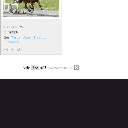
Visninger
:
259
ID
:
191334
Ejer
:
Torben Ager - Travfoto
Bornholm
Side
af
3
(60 vare total)