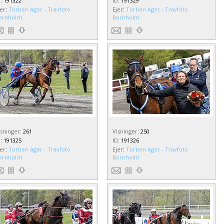
D
:
191322
ID
:
191329
jer
:
Torben Ager - Travfoto
Ejer
:
Torben Ager - Travfoto
ornholm
Bornholm
isninger
:
261
Visninger
:
250
D
:
191325
ID
:
191326
jer
:
Torben Ager - Travfoto
Ejer
:
Torben Ager - Travfoto
ornholm
Bornholm