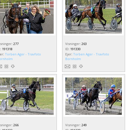
isninger
:
277
Visninger
:
263
D
:
191318
ID
:
191330
jer
:
Torben Ager - Travfoto
Ejer
:
Torben Ager - Travfoto
ornholm
Bornholm
isninger
:
266
Visninger
:
249