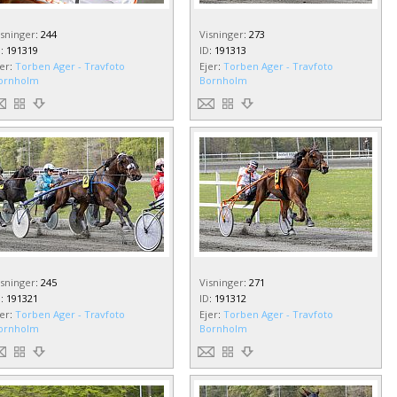
isninger
:
244
Visninger
:
273
D
:
191319
ID
:
191313
jer
:
Torben Ager - Travfoto
Ejer
:
Torben Ager - Travfoto
ornholm
Bornholm
isninger
:
245
Visninger
:
271
D
:
191321
ID
:
191312
jer
:
Torben Ager - Travfoto
Ejer
:
Torben Ager - Travfoto
ornholm
Bornholm