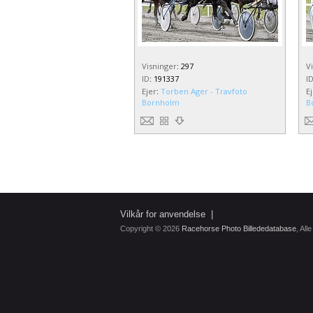
Visninger
:
297
V
ID
:
191337
I
Ejer
:
Torben Ager - Travfoto
E
Bornholm
B
Vilkår for anvendelse
|
Copyright © 2026
Racehorse Photo Billededatabase
, All