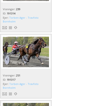
Visninger
:
239
ID
:
191314
Ejer
:
Torben Ager - Travfoto
Bornholm
Visninger
:
251
ID
:
191317
Ejer
:
Torben Ager - Travfoto
Bornholm