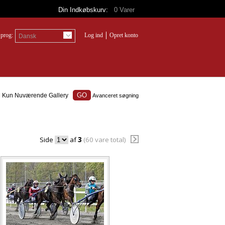
Din Indkøbskurv:
0
Varer
prog:
Log ind
Opret konto
Dansk
Kun Nuværende Gallery
Avanceret søgning
Side
af
3
(60 vare total)