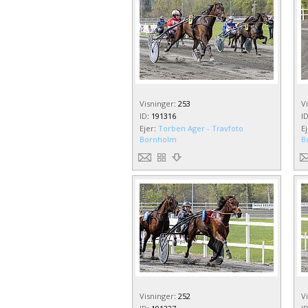
Visninger
:
253
V
ID
:
191316
I
Ejer
:
Torben Ager - Travfoto
E
Bornholm
B
Visninger
:
252
V