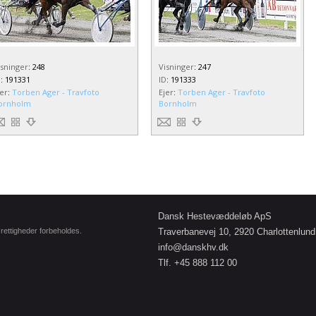
isninger
:
248
Visninger
:
247
D
:
191331
ID
:
191333
jer
:
Torben Ager - Travfoto
Ejer
:
Torben Ager - Travfoto
ornholm
Bornholm
Dansk Hestevæddeløb ApS
e rettigheder forbeholdes.
Traverbanevej 10, 2920 Charlottenlund
info@danskhv.dk
Tlf. +45 888 112 00