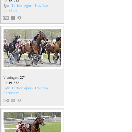
ID
:
191323
Ejer
:
Torben Ager - Travfoto
Bornholm
Visninger
:
274
ID
:
191332
Ejer
:
Torben Ager - Travfoto
Bornholm