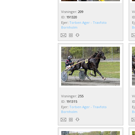
Visninger
:
209
V
ID
:
191320
I
Ejer
:
Torben Ager - Travfoto
E
Bornholm
B
Visninger
:
255
V
ID
:
191315
I
Ejer
:
Torben Ager - Travfoto
E
Bornholm
B