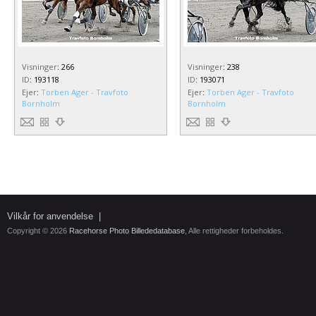
Visninger
:
266
Visninger
:
238
ID
:
193118
ID
:
193071
Ejer
:
Torben Ager - Travfoto
Ejer
:
Torben Ager - Travfoto
Bornholm
Bornholm
Vilkår for anvendelse
|
Copyright © 2026
Racehorse Photo Billededatabase
, Alle rettigheder forbeholdes.