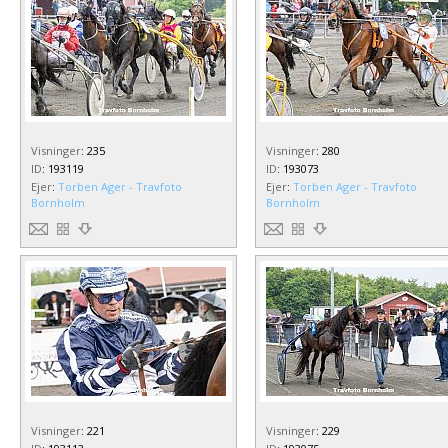
Visninger
:
235
Visninger
:
280
ID
:
193119
ID
:
193073
Ejer
:
Torben Ager - Travfoto
Ejer
:
Torben Ager - Travfoto
Bornholm
Bornholm
Visninger
:
221
Visninger
:
229