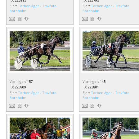
ID
:
223815
ID
:
223795
Ejer
:
Torben Ager - Travfoto
Ejer
:
Torben Ager - Travfoto
Bornholm
Bornholm
Visninger
:
157
Visninger
:
145
ID
:
223809
ID
:
223801
Ejer
:
Torben Ager - Travfoto
Ejer
:
Torben Ager - Travfoto
Bornholm
Bornholm