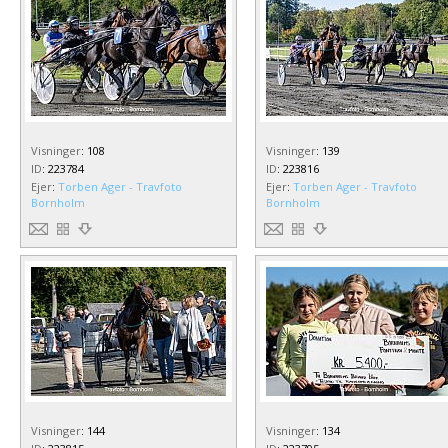
Visninger
:
108
Visninger
:
139
ID
:
223784
ID
:
223816
Ejer
:
Torben Ager - Travfoto
Ejer
:
Torben Ager - Travfoto
Bornholm
Bornholm
Visninger
:
144
Visninger
:
134