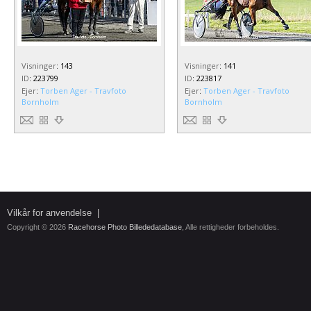
Visninger
:
143
Visninger
:
141
ID
:
223799
ID
:
223817
Ejer
:
Torben Ager - Travfoto
Ejer
:
Torben Ager - Travfoto
Bornholm
Bornholm
Vilkår for anvendelse
|
Copyright © 2026
Racehorse Photo Billededatabase
, Alle rettigheder forbeholdes.