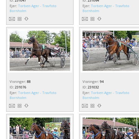
ID
:
231047
ID
:
231064
Ejer
:
Torben Ager - Travfoto
Ejer
:
Torben Ager - Travfoto
Bornholm
Bornholm
Visninger
:
88
Visninger
:
94
ID
:
231076
ID
:
231032
Ejer
:
Torben Ager - Travfoto
Ejer
:
Torben Ager - Travfoto
Bornholm
Bornholm