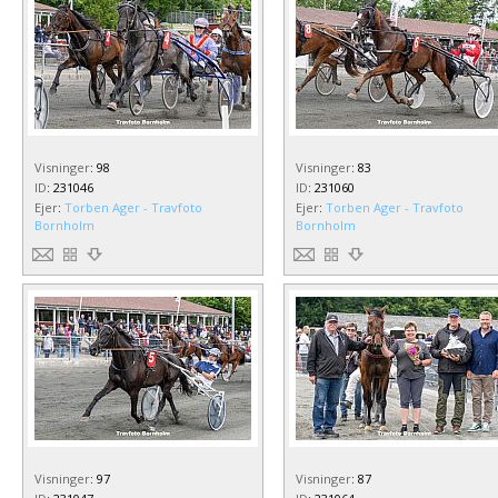
Visninger
:
98
Visninger
:
83
ID
:
231046
ID
:
231060
Ejer
:
Torben Ager - Travfoto
Ejer
:
Torben Ager - Travfoto
Bornholm
Bornholm
Visninger
:
97
Visninger
:
87