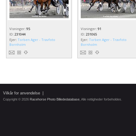
Visninger
:
95
Visninger
:
91
ID
:
231044
ID
:
231065
Ejer
:
Torben Ager - Travfoto
Ejer
:
Torben Ager - Travfoto
Bornholm
Bornholm
Vilkår for anvendelse
|
Copyright © 2026
Racehorse Photo Billededatabase
, Alle rettigheder forbeholdes.