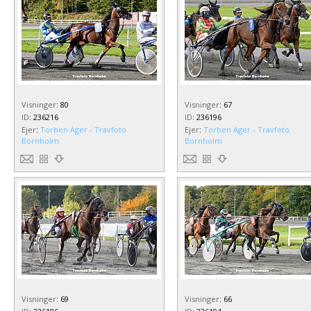
Visninger
:
80
Visninger
:
67
ID
:
236216
ID
:
236196
Ejer
:
Torben Ager - Travfoto
Ejer
:
Torben Ager - Travfoto
Bornholm
Bornholm
Visninger
:
69
Visninger
:
66