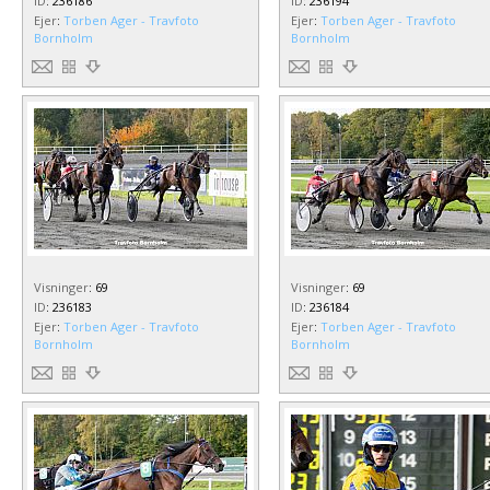
ID
:
236186
ID
:
236194
Ejer
:
Torben Ager - Travfoto
Ejer
:
Torben Ager - Travfoto
Bornholm
Bornholm
Visninger
:
69
Visninger
:
69
ID
:
236183
ID
:
236184
Ejer
:
Torben Ager - Travfoto
Ejer
:
Torben Ager - Travfoto
Bornholm
Bornholm