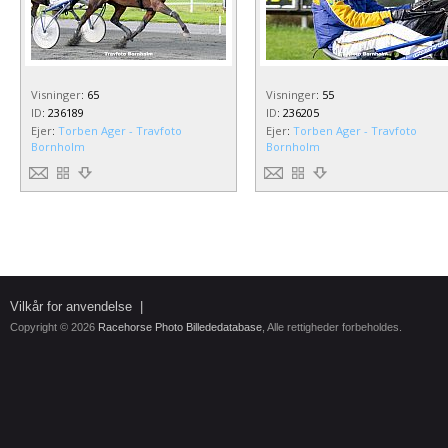
Visninger
:
65
Visninger
:
55
ID
:
236189
ID
:
236205
Ejer
:
Torben Ager - Travfoto
Ejer
:
Torben Ager - Travfoto
Bornholm
Bornholm
Vilkår for anvendelse
|
Copyright © 2026
Racehorse Photo Billededatabase
, Alle rettigheder forbeholdes.