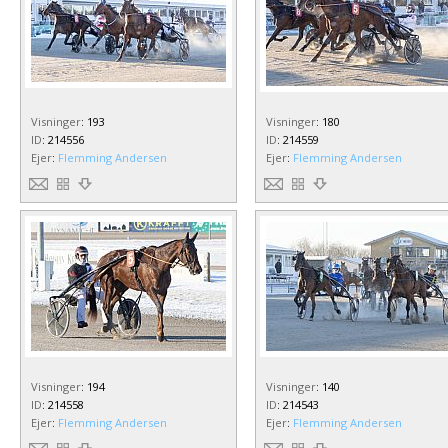
Visninger
:
193
Visninger
:
180
ID
:
214556
ID
:
214559
Ejer
:
Flemming Andersen
Ejer
:
Flemming Andersen
Visninger
:
194
Visninger
:
140
ID
:
214558
ID
:
214543
Ejer
:
Flemming Andersen
Ejer
:
Flemming Andersen