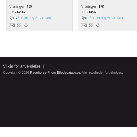
Visninger
:
169
Visninger
:
178
ID
:
214562
ID
:
214560
Ejer
:
Flemming Andersen
Ejer
:
Flemming Andersen
Vilkår for anvendelse
|
Copyright © 2026
Racehorse Photo Billededatabase
, Alle rettigheder forbeholdes.