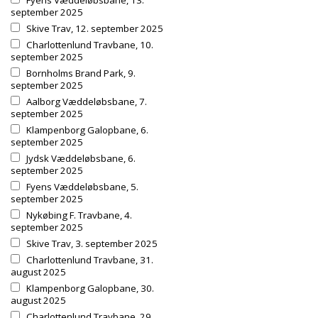
Fyens Væddeløbsbane, 13.
september 2025
Skive Trav, 12. september 2025
Charlottenlund Travbane, 10.
september 2025
Bornholms Brand Park, 9.
september 2025
Aalborg Væddeløbsbane, 7.
september 2025
Klampenborg Galopbane, 6.
september 2025
Jydsk Væddeløbsbane, 6.
september 2025
Fyens Væddeløbsbane, 5.
september 2025
Nykøbing F. Travbane, 4.
september 2025
Skive Trav, 3. september 2025
Charlottenlund Travbane, 31.
august 2025
Klampenborg Galopbane, 30.
august 2025
Charlottenlund Travbane, 29.