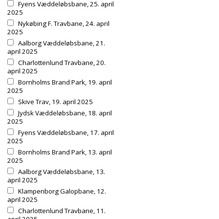
Fyens Væddeløbsbane, 25. april
2025
Nykøbing F. Travbane, 24. april
2025
Aalborg Væddeløbsbane, 21.
april 2025
Charlottenlund Travbane, 20.
april 2025
Bornholms Brand Park, 19. april
2025
Skive Trav, 19. april 2025
Jydsk Væddeløbsbane, 18. april
2025
Fyens Væddeløbsbane, 17. april
2025
Bornholms Brand Park, 13. april
2025
Aalborg Væddeløbsbane, 13.
april 2025
Klampenborg Galopbane, 12.
april 2025
Charlottenlund Travbane, 11.