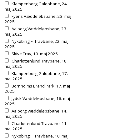
Klampenborg Galopbane, 24.
maj 2025
Fyens Væddeløbsbane, 23. maj
2025
Aalborg Væddeløbsbane, 23.
maj 2025
Nykøbing F. Travbane, 22. maj
2025
Skive Trav, 19. maj 2025
Charlottenlund Travbane, 18.
maj 2025
Klampenborg Galopbane, 17.
maj 2025
Bornholms Brand Park, 17. maj
2025
Jydsk Væddeløbsbane, 16. maj
2025
Aalborg Væddeløbsbane, 14.
maj 2025
Charlottenlund Travbane, 11.
maj 2025
Nykøbing F. Travbane, 10. maj