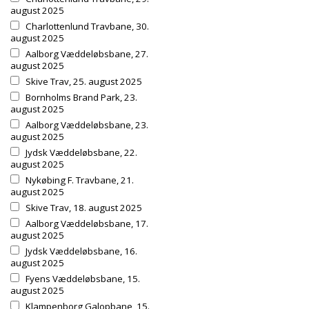
august 2025
Charlottenlund Travbane, 30.
august 2025
Aalborg Væddeløbsbane, 27.
august 2025
Skive Trav, 25. august 2025
Bornholms Brand Park, 23.
august 2025
Aalborg Væddeløbsbane, 23.
august 2025
Jydsk Væddeløbsbane, 22.
august 2025
Nykøbing F. Travbane, 21.
august 2025
Skive Trav, 18. august 2025
Aalborg Væddeløbsbane, 17.
august 2025
Jydsk Væddeløbsbane, 16.
august 2025
Fyens Væddeløbsbane, 15.
august 2025
Klampenborg Galopbane, 15.