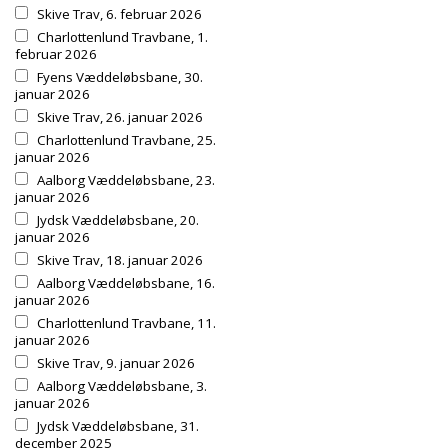
Skive Trav, 6. februar 2026
Charlottenlund Travbane, 1.
februar 2026
Fyens Væddeløbsbane, 30.
januar 2026
Skive Trav, 26. januar 2026
Charlottenlund Travbane, 25.
januar 2026
Aalborg Væddeløbsbane, 23.
januar 2026
Jydsk Væddeløbsbane, 20.
januar 2026
Skive Trav, 18. januar 2026
Aalborg Væddeløbsbane, 16.
januar 2026
Charlottenlund Travbane, 11.
januar 2026
Skive Trav, 9. januar 2026
Aalborg Væddeløbsbane, 3.
januar 2026
Jydsk Væddeløbsbane, 31.
december 2025