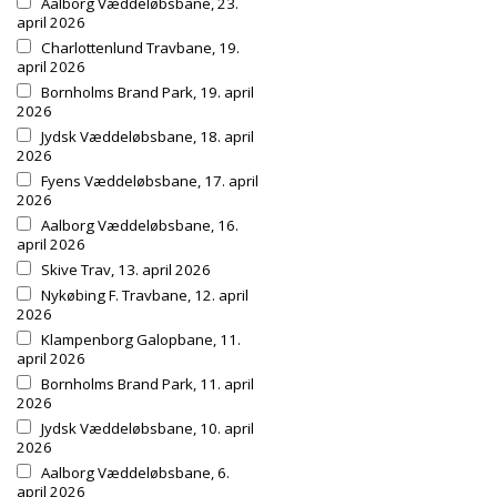
Aalborg Væddeløbsbane, 23.
april 2026
Charlottenlund Travbane, 19.
april 2026
Bornholms Brand Park, 19. april
2026
Jydsk Væddeløbsbane, 18. april
2026
Fyens Væddeløbsbane, 17. april
2026
Aalborg Væddeløbsbane, 16.
april 2026
Skive Trav, 13. april 2026
Nykøbing F. Travbane, 12. april
2026
Klampenborg Galopbane, 11.
april 2026
Bornholms Brand Park, 11. april
2026
Jydsk Væddeløbsbane, 10. april
2026
Aalborg Væddeløbsbane, 6.
april 2026