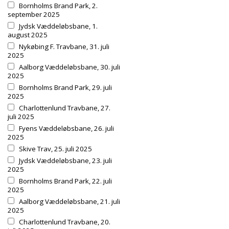
Bornholms Brand Park, 2.
september 2025
Jydsk Væddeløbsbane, 1.
august 2025
Nykøbing F. Travbane, 31. juli
2025
Aalborg Væddeløbsbane, 30. juli
2025
Bornholms Brand Park, 29. juli
2025
Charlottenlund Travbane, 27.
juli 2025
Fyens Væddeløbsbane, 26. juli
2025
Skive Trav, 25. juli 2025
Jydsk Væddeløbsbane, 23. juli
2025
Bornholms Brand Park, 22. juli
2025
Aalborg Væddeløbsbane, 21. juli
2025
Charlottenlund Travbane, 20.