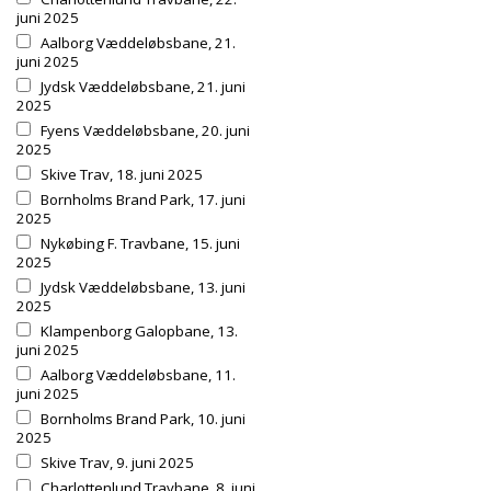
juni 2025
Aalborg Væddeløbsbane, 21.
juni 2025
Jydsk Væddeløbsbane, 21. juni
2025
Fyens Væddeløbsbane, 20. juni
2025
Skive Trav, 18. juni 2025
Bornholms Brand Park, 17. juni
2025
Nykøbing F. Travbane, 15. juni
2025
Jydsk Væddeløbsbane, 13. juni
2025
Klampenborg Galopbane, 13.
juni 2025
Aalborg Væddeløbsbane, 11.
juni 2025
Bornholms Brand Park, 10. juni
2025
Skive Trav, 9. juni 2025
Charlottenlund Travbane, 8. juni