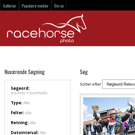
Gallerier
Populære medier
Om os
Nuværende Søgning
Søg
Sorter efter
Søgeord:
travfoto +
bornholm
Type:
Alle
Felter:
Alle
Retning:
Alle
Datointerval:
Alle