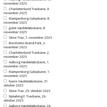
november 2025
Charlottenlund Travbane, 9.
november 2025
Klampenborg Galopbane, 8.
november 2025
Jydsk Væddeløbsbane, 8.
november 2025
Skive Trav, 7. november 2025
Bornholms Brand Park, 2.
november 2025
Charlottenlund Travbane, 2.
november 2025
Aalborg Væddeløbsbane, 1.
november 2025
Klampenborg Galopbane, 1.
november 2025
Fyens Væddeløbsbane, 31.
oktober 2025
Skive Trav, 29. oktober 2025
Nykøbing F. Travbane, 26.
oktober 2025
Aalborg Væddeløbsbane, 26.