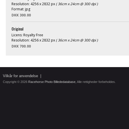
Resolution: 4256 x 2832 px
( 36cm x 24cm @ 300 dpi )
Format: jpg
DKK 300.00
Original
Licens: Royalty Free
Resolution: 4256 x 2832 px
( 36cm x 24cm @ 300 dpi )
DKK 700.00
Vilkår for anvendelse
|
Copyright © 2026
Racehorse Photo Billededatabase
, Alle rettigheder forbeholdes.