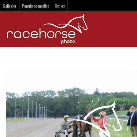
Gallerier
Populære medier
Om os