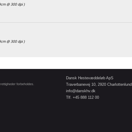
9cm @ 300 dpi )
9cm @ 300 dpi )
Dansk Hestevæddeløb ApS
e rettigheder forbeholdes.
Traverbanevej 10, 2920 Charlottenlund
info@danskhv.dk
Tlf. +45 888 112 00