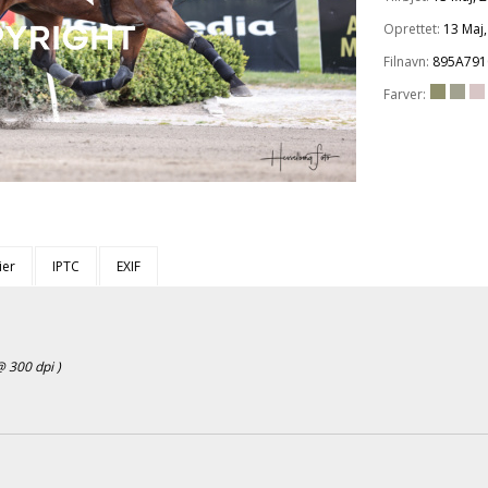
Oprettet:
13 Maj
Filnavn:
895A791
Farver:
ier
IPTC
EXIF
 300 dpi )