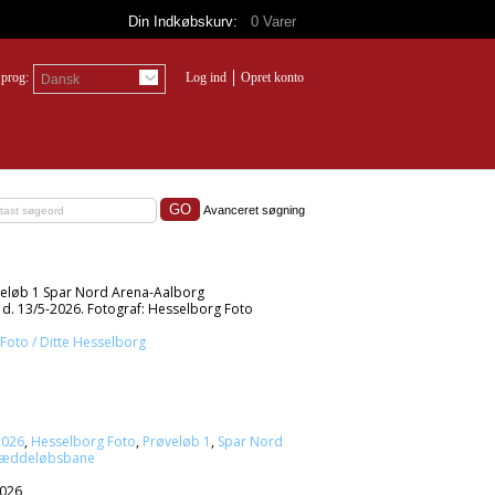
Din Indkøbskurv:
0
Varer
prog:
Log ind
Opret konto
Dansk
Avanceret søgning
eløb 1 Spar Nord Arena-Aalborg
. 13/5-2026. Fotograf: Hesselborg Foto
Foto / Ditte Hesselborg
2026
,
Hesselborg Foto
,
Prøveløb 1
,
Spar Nord
Væddeløbsbane
2026