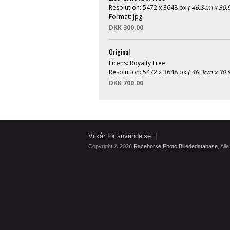
Resolution: 5472 x 3648 px
( 46.3cm x 30.
Format: jpg
DKK 300.00
Original
Licens: Royalty Free
Resolution: 5472 x 3648 px
( 46.3cm x 30.
DKK 700.00
Vilkår for anvendelse
|
Copyright © 2026
Racehorse Photo Billededatabase
, All