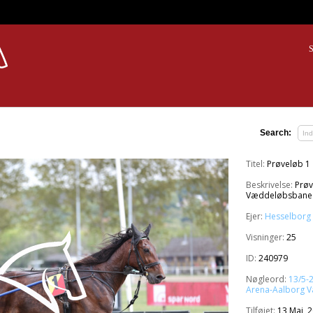
S
Search:
Titel:
Prøveløb 1
Beskrivelse:
Prøv
Væddeløbsbane d
Ejer:
Hesselborg 
Visninger:
25
ID:
240979
Nøgleord:
13/5-
Arena-Aalborg 
Tilføjet:
13 Maj, 