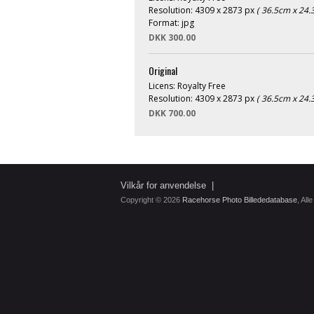
Resolution: 4309 x 2873 px
( 36.5cm x 24.
Format: jpg
DKK 300.00
Original
Licens: Royalty Free
Resolution: 4309 x 2873 px
( 36.5cm x 24.
DKK 700.00
Vilkår for anvendelse
|
Copyright © 2026
Racehorse Photo Billededatabase
, All