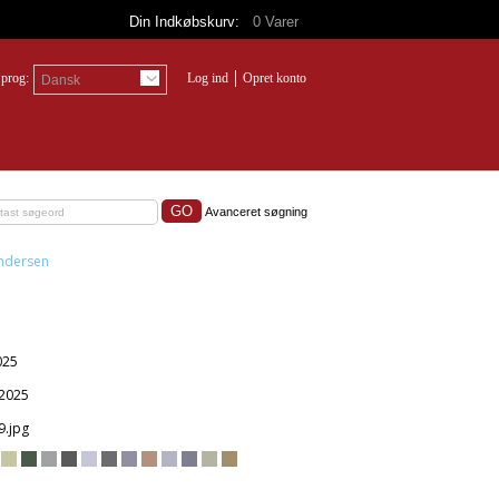
Din Indkøbskurv:
0
Varer
prog:
Log ind
Opret konto
Dansk
Avanceret søgning
ndersen
2025
, 2025
9.jpg