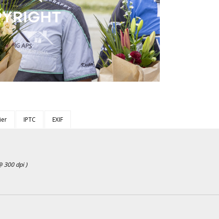
ier
IPTC
EXIF
 300 dpi )