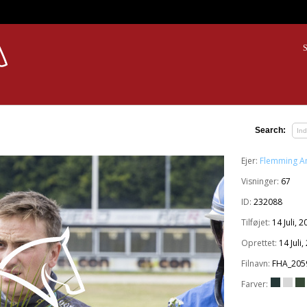
S
Search:
Ejer:
Flemming A
Visninger:
67
ID:
232088
Tilføjet:
14 Juli, 
Oprettet:
14 Juli
Filnavn:
FHA_205
Farver: