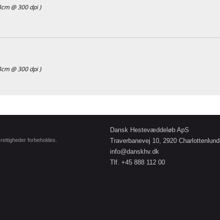
3cm @ 300 dpi )
3cm @ 300 dpi )
Dansk Hestevæddeløb ApS
e rettigheder forbeholdes.
Traverbanevej 10, 2920 Charlottenlund
info@danskhv.dk
Tlf. +45 888 112 00