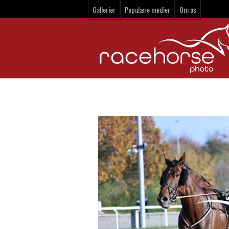
Gallerier
Populære medier
Om os