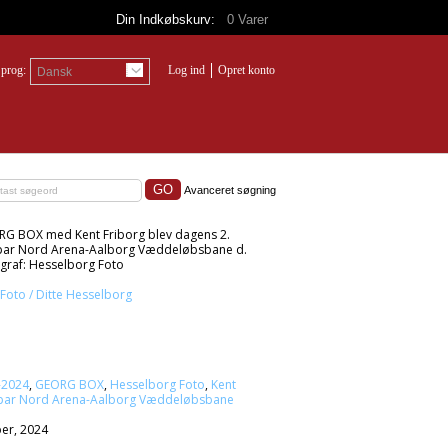
Din Indkøbskurv:
0
Varer
prog:
Log ind
Opret konto
Dansk
Avanceret søgning
G BOX med Kent Friborg blev dagens 2.
Spar Nord Arena-Aalborg Væddeløbsbane d.
graf: Hesselborg Foto
Foto / Ditte Hesselborg
-2024
,
GEORG BOX
,
Hesselborg Foto
,
Kent
par Nord Arena-Aalborg Væddeløbsbane
er, 2024