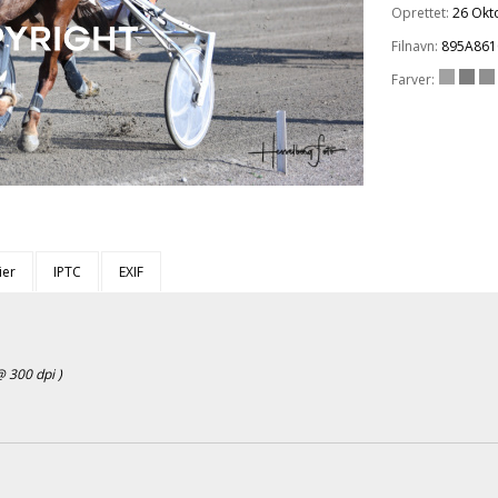
Oprettet:
26 Okt
Filnavn:
895A861
Farver:
ier
IPTC
EXIF
 300 dpi )