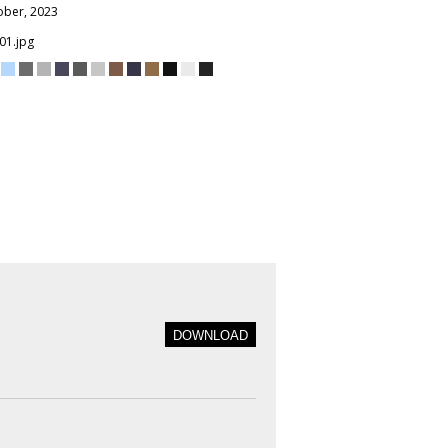
ober, 2023
01.jpg
DOWNLOAD