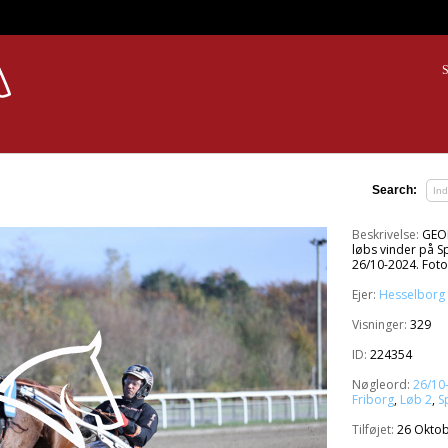
S
Search:
Beskrivelse:
GEOR
løbs vinder på 
26/10-2024. Foto
Ejer:
Hesselborg 
Visninger:
329
ID:
224354
Nøgleord:
26/10
Friborg
,
Løb 2
,
S
Tilføjet:
26 Oktob