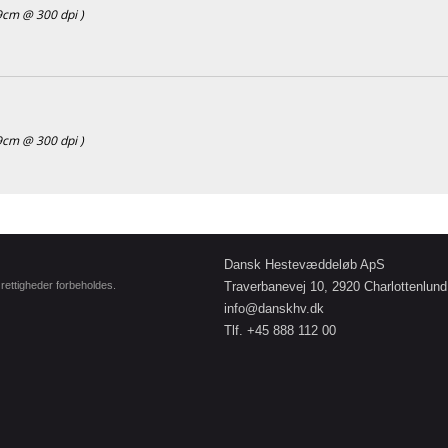
9cm @ 300 dpi )
9cm @ 300 dpi )
Dansk Hestevæddeløb ApS
e rettigheder forbeholdes.
Traverbanevej 10, 2920 Charlottenlund
info@danskhv.dk
Tlf. +45 888 112 00