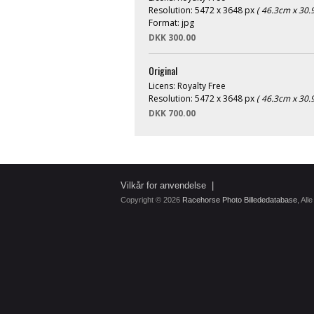
Resolution: 5472 x 3648 px
( 46.3cm x 30.
Format: jpg
DKK 300.00
Original
Licens: Royalty Free
Resolution: 5472 x 3648 px
( 46.3cm x 30.
DKK 700.00
Vilkår for anvendelse
|
Copyright © 2026
Racehorse Photo Billededatabase
, All