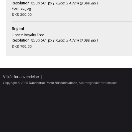
Resolution: 850 x 561 px
( 7.2cm x 4.7cm @ 300 dpi )
Format: jpg
DKK 300.00
Original
Licens: Royalty Free
Resolution: 850 x 561 px
( 7.2cm x 4.7cm @ 300 dpi )
DKK 700.00
Vilkår for anvendelse
|
Copyright © 2026
Racehorse Photo Billededatabase
, Alle rettigheder forbeholdes.