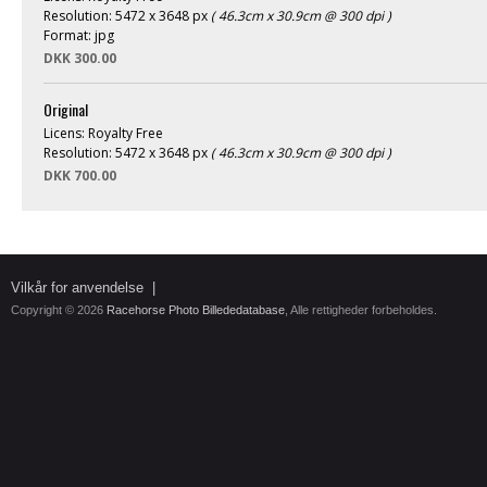
Resolution: 5472 x 3648 px
( 46.3cm x 30.9cm @ 300 dpi )
Format: jpg
DKK 300.00
Original
Licens: Royalty Free
Resolution: 5472 x 3648 px
( 46.3cm x 30.9cm @ 300 dpi )
DKK 700.00
Vilkår for anvendelse
|
Copyright © 2026
Racehorse Photo Billededatabase
, Alle rettigheder forbeholdes.