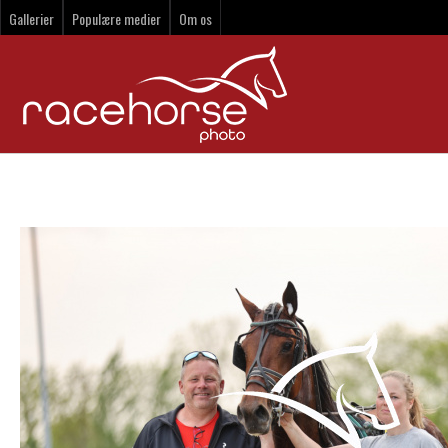
Gallerier
Populære medier
Om os