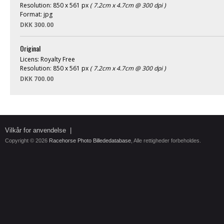
Resolution: 850 x 561 px
( 7.2cm x 4.7cm @ 300 dpi )
Format: jpg
DKK 300.00
Original
Licens: Royalty Free
Resolution: 850 x 561 px
( 7.2cm x 4.7cm @ 300 dpi )
DKK 700.00
Vilkår for anvendelse
|
Copyright © 2026
Racehorse Photo Billededatabase
, Alle rettigheder forbeholdes.